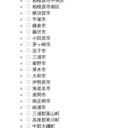
相模原市中央区
相模原市南区
横須賀市
平塚市
鎌倉市
藤沢市
小田原市
茅ヶ崎市
逗子市
三浦市
秦野市
厚木市
大和市
伊勢原市
海老名市
座間市
南足柄市
綾瀬市
三浦郡葉山町
高座郡寒川町
中郡大磯町