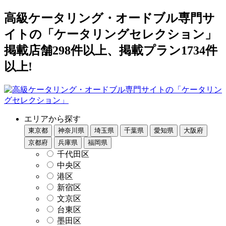
高級ケータリング・オードブル専門サ
イトの「ケータリングセレクション」
掲載店舗298件以上、掲載プラン1734件
以上!
エリアから探す
東京都
神奈川県
埼玉県
千葉県
愛知県
大阪府
京都府
兵庫県
福岡県
千代田区
中央区
港区
新宿区
文京区
台東区
墨田区