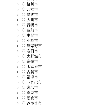
柳川市
八女市
筑後市
大川市
行橋市
豊前市
中間市
小郡市
筑紫野市
春日市
大野城市
宗像市
太宰府市
古賀市
福津市
うきは市
宮若市
嘉麻市
朝倉市
みやま市