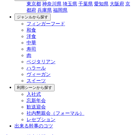
東京都
神奈川県
埼玉県
千葉県
愛知県
大阪府
京
都府
兵庫県
福岡県
ジャンルから探す
フィンガーフード
和食
洋食
中華
寿司
肉
ベジタリアン
ハラール
ヴィーガン
スイーツ
利用シーンから探す
入社式
忘新年会
歓送迎会
社内懇親会（フォーマル）
レセプション
出来る幹事のコツ