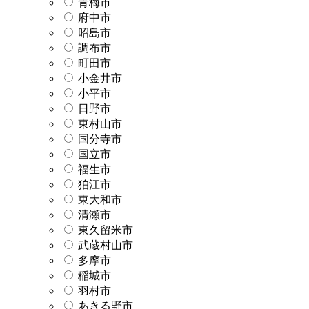
青梅市
府中市
昭島市
調布市
町田市
小金井市
小平市
日野市
東村山市
国分寺市
国立市
福生市
狛江市
東大和市
清瀬市
東久留米市
武蔵村山市
多摩市
稲城市
羽村市
あきる野市