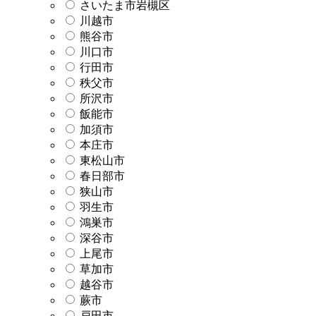
さいたま市岩槻区
川越市
熊谷市
川口市
行田市
秩父市
所沢市
飯能市
加須市
本庄市
東松山市
春日部市
狭山市
羽生市
鴻巣市
深谷市
上尾市
草加市
越谷市
蕨市
戸田市