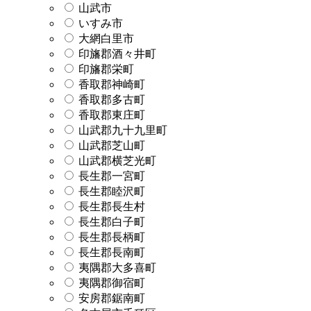
山武市
いすみ市
大網白里市
印旛郡酒々井町
印旛郡栄町
香取郡神崎町
香取郡多古町
香取郡東庄町
山武郡九十九里町
山武郡芝山町
山武郡横芝光町
長生郡一宮町
長生郡睦沢町
長生郡長生村
長生郡白子町
長生郡長柄町
長生郡長南町
夷隅郡大多喜町
夷隅郡御宿町
安房郡鋸南町