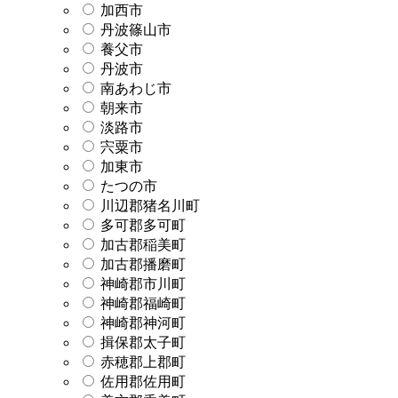
加西市
丹波篠山市
養父市
丹波市
南あわじ市
朝来市
淡路市
宍粟市
加東市
たつの市
川辺郡猪名川町
多可郡多可町
加古郡稲美町
加古郡播磨町
神崎郡市川町
神崎郡福崎町
神崎郡神河町
揖保郡太子町
赤穂郡上郡町
佐用郡佐用町