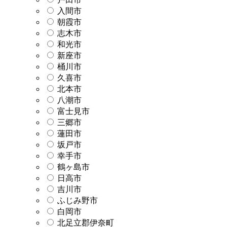
入間市
朝霞市
志木市
和光市
新座市
桶川市
久喜市
北本市
八潮市
富士見市
三郷市
蓮田市
坂戸市
幸手市
鶴ヶ島市
日高市
吉川市
ふじみ野市
白岡市
北足立郡伊奈町