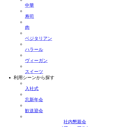
中華
寿司
肉
ベジタリアン
ハラール
ヴィーガン
スイーツ
利用シーンから探す
入社式
忘新年会
歓送迎会
社内懇親会