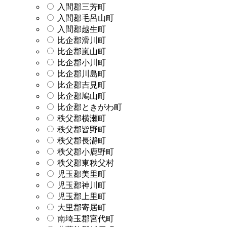
入間郡三芳町
入間郡毛呂山町
入間郡越生町
比企郡滑川町
比企郡嵐山町
比企郡小川町
比企郡川島町
比企郡吉見町
比企郡鳩山町
比企郡ときがわ町
秩父郡横瀬町
秩父郡皆野町
秩父郡長瀞町
秩父郡小鹿野町
秩父郡東秩父村
児玉郡美里町
児玉郡神川町
児玉郡上里町
大里郡寄居町
南埼玉郡宮代町