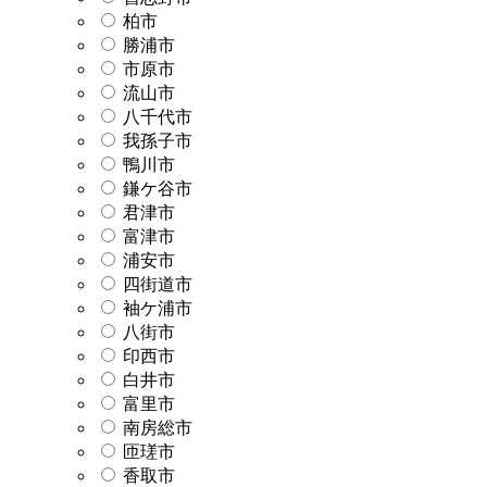
柏市
勝浦市
市原市
流山市
八千代市
我孫子市
鴨川市
鎌ケ谷市
君津市
富津市
浦安市
四街道市
袖ケ浦市
八街市
印西市
白井市
富里市
南房総市
匝瑳市
香取市