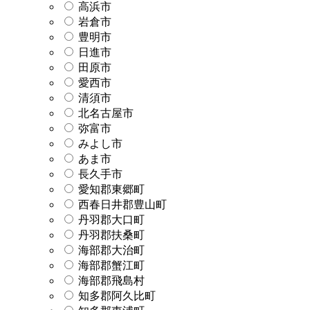
高浜市
岩倉市
豊明市
日進市
田原市
愛西市
清須市
北名古屋市
弥富市
みよし市
あま市
長久手市
愛知郡東郷町
西春日井郡豊山町
丹羽郡大口町
丹羽郡扶桑町
海部郡大治町
海部郡蟹江町
海部郡飛島村
知多郡阿久比町