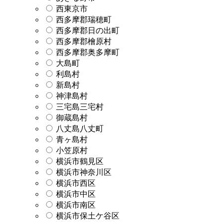
西東京市
西多摩郡瑞穂町
西多摩郡日の出町
西多摩郡檜原村
西多摩郡奥多摩町
大島町
利島村
新島村
神津島村
三宅島三宅村
御蔵島村
八丈島八丈町
青ヶ島村
小笠原村
横浜市鶴見区
横浜市神奈川区
横浜市西区
横浜市中区
横浜市南区
横浜市保土ケ谷区