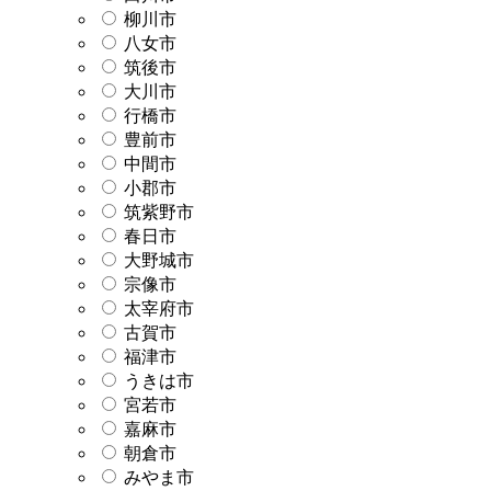
柳川市
八女市
筑後市
大川市
行橋市
豊前市
中間市
小郡市
筑紫野市
春日市
大野城市
宗像市
太宰府市
古賀市
福津市
うきは市
宮若市
嘉麻市
朝倉市
みやま市