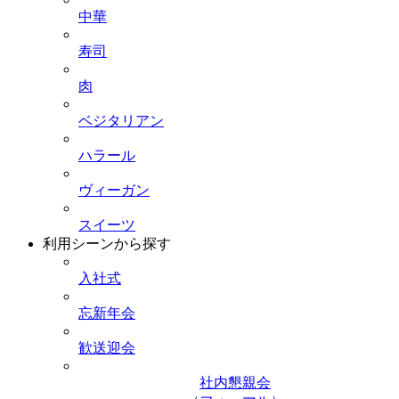
中華
寿司
肉
ベジタリアン
ハラール
ヴィーガン
スイーツ
利用シーンから探す
入社式
忘新年会
歓送迎会
社内懇親会