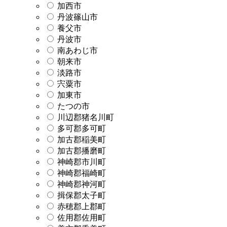
加西市
丹波篠山市
養父市
丹波市
南あわじ市
朝来市
淡路市
宍粟市
加東市
たつの市
川辺郡猪名川町
多可郡多可町
加古郡稲美町
加古郡播磨町
神崎郡市川町
神崎郡福崎町
神崎郡神河町
揖保郡太子町
赤穂郡上郡町
佐用郡佐用町