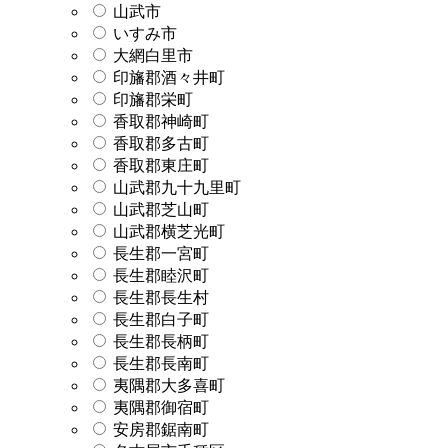
山武市
いすみ市
大網白里市
印旛郡酒々井町
印旛郡栄町
香取郡神崎町
香取郡多古町
香取郡東庄町
山武郡九十九里町
山武郡芝山町
山武郡横芝光町
長生郡一宮町
長生郡睦沢町
長生郡長生村
長生郡白子町
長生郡長柄町
長生郡長南町
夷隅郡大多喜町
夷隅郡御宿町
安房郡鋸南町