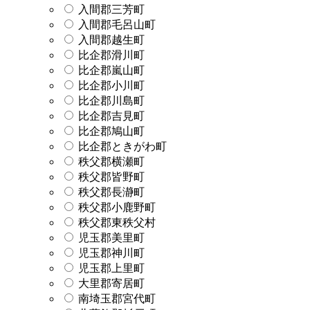
入間郡三芳町
入間郡毛呂山町
入間郡越生町
比企郡滑川町
比企郡嵐山町
比企郡小川町
比企郡川島町
比企郡吉見町
比企郡鳩山町
比企郡ときがわ町
秩父郡横瀬町
秩父郡皆野町
秩父郡長瀞町
秩父郡小鹿野町
秩父郡東秩父村
児玉郡美里町
児玉郡神川町
児玉郡上里町
大里郡寄居町
南埼玉郡宮代町