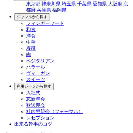
東京都
神奈川県
埼玉県
千葉県
愛知県
大阪府
京
都府
兵庫県
福岡県
ジャンルから探す
フィンガーフード
和食
洋食
中華
寿司
肉
ベジタリアン
ハラール
ヴィーガン
スイーツ
利用シーンから探す
入社式
忘新年会
歓送迎会
社内懇親会（フォーマル）
レセプション
出来る幹事のコツ