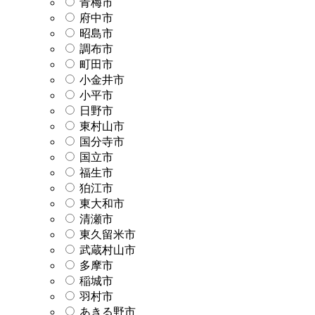
青梅市
府中市
昭島市
調布市
町田市
小金井市
小平市
日野市
東村山市
国分寺市
国立市
福生市
狛江市
東大和市
清瀬市
東久留米市
武蔵村山市
多摩市
稲城市
羽村市
あきる野市