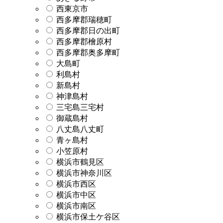
西東京市
西多摩郡瑞穂町
西多摩郡日の出町
西多摩郡檜原村
西多摩郡奥多摩町
大島町
利島村
新島村
神津島村
三宅島三宅村
御蔵島村
八丈島八丈町
青ヶ島村
小笠原村
横浜市鶴見区
横浜市神奈川区
横浜市西区
横浜市中区
横浜市南区
横浜市保土ケ谷区