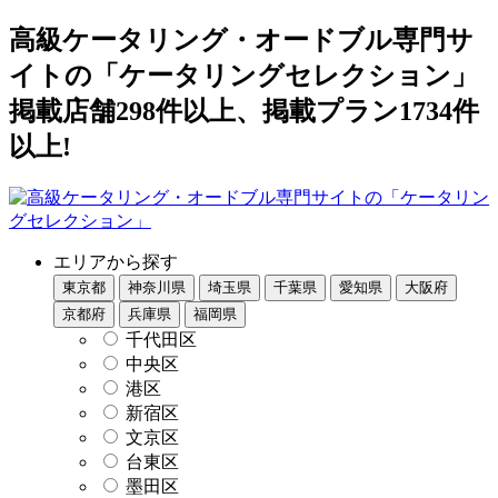
高級ケータリング・オードブル専門サ
イトの「ケータリングセレクション」
掲載店舗298件以上、掲載プラン1734件
以上!
エリアから探す
東京都
神奈川県
埼玉県
千葉県
愛知県
大阪府
京都府
兵庫県
福岡県
千代田区
中央区
港区
新宿区
文京区
台東区
墨田区