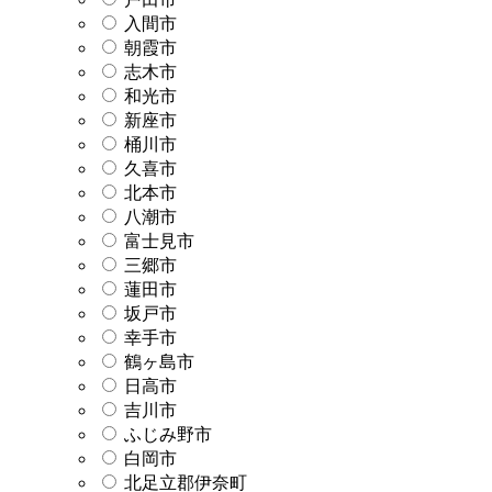
入間市
朝霞市
志木市
和光市
新座市
桶川市
久喜市
北本市
八潮市
富士見市
三郷市
蓮田市
坂戸市
幸手市
鶴ヶ島市
日高市
吉川市
ふじみ野市
白岡市
北足立郡伊奈町