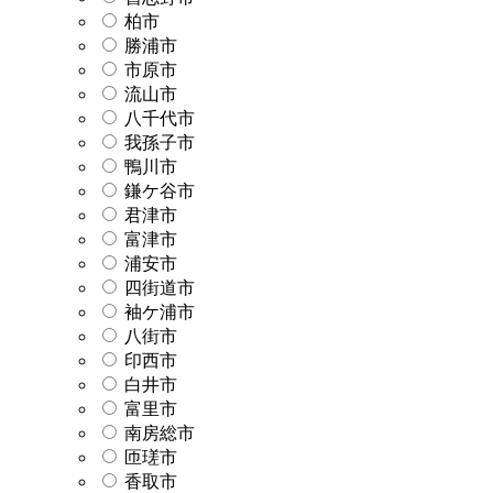
柏市
勝浦市
市原市
流山市
八千代市
我孫子市
鴨川市
鎌ケ谷市
君津市
富津市
浦安市
四街道市
袖ケ浦市
八街市
印西市
白井市
富里市
南房総市
匝瑳市
香取市