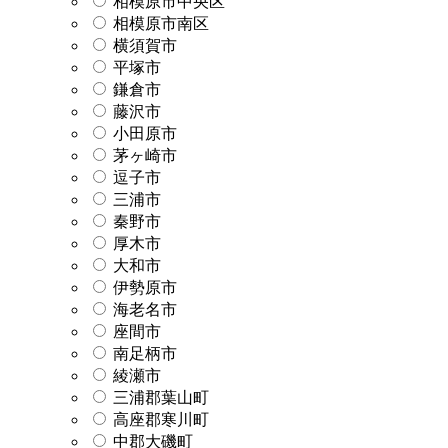
相模原市中央区
相模原市南区
横須賀市
平塚市
鎌倉市
藤沢市
小田原市
茅ヶ崎市
逗子市
三浦市
秦野市
厚木市
大和市
伊勢原市
海老名市
座間市
南足柄市
綾瀬市
三浦郡葉山町
高座郡寒川町
中郡大磯町