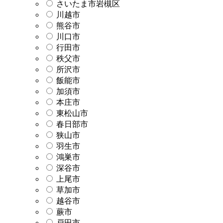
さいたま市岩槻区
川越市
熊谷市
川口市
行田市
秩父市
所沢市
飯能市
加須市
本庄市
東松山市
春日部市
狭山市
羽生市
鴻巣市
深谷市
上尾市
草加市
越谷市
蕨市
戸田市