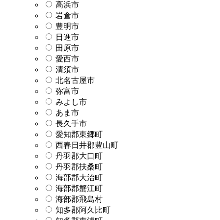
高浜市
岩倉市
豊明市
日進市
田原市
愛西市
清須市
北名古屋市
弥富市
みよし市
あま市
長久手市
愛知郡東郷町
西春日井郡豊山町
丹羽郡大口町
丹羽郡扶桑町
海部郡大治町
海部郡蟹江町
海部郡飛島村
知多郡阿久比町