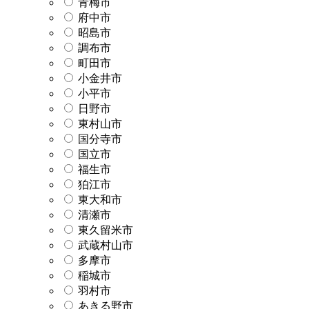
青梅市
府中市
昭島市
調布市
町田市
小金井市
小平市
日野市
東村山市
国分寺市
国立市
福生市
狛江市
東大和市
清瀬市
東久留米市
武蔵村山市
多摩市
稲城市
羽村市
あきる野市