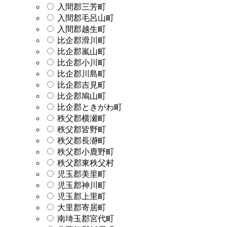
入間郡三芳町
入間郡毛呂山町
入間郡越生町
比企郡滑川町
比企郡嵐山町
比企郡小川町
比企郡川島町
比企郡吉見町
比企郡鳩山町
比企郡ときがわ町
秩父郡横瀬町
秩父郡皆野町
秩父郡長瀞町
秩父郡小鹿野町
秩父郡東秩父村
児玉郡美里町
児玉郡神川町
児玉郡上里町
大里郡寄居町
南埼玉郡宮代町