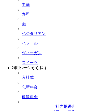
中華
寿司
肉
ベジタリアン
ハラール
ヴィーガン
スイーツ
利用シーンから探す
入社式
忘新年会
歓送迎会
社内懇親会