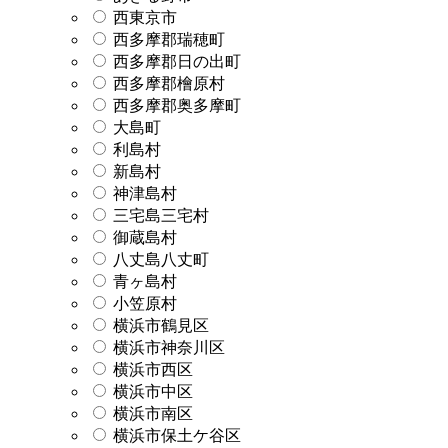
西東京市
西多摩郡瑞穂町
西多摩郡日の出町
西多摩郡檜原村
西多摩郡奥多摩町
大島町
利島村
新島村
神津島村
三宅島三宅村
御蔵島村
八丈島八丈町
青ヶ島村
小笠原村
横浜市鶴見区
横浜市神奈川区
横浜市西区
横浜市中区
横浜市南区
横浜市保土ケ谷区