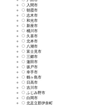
入間市
朝霞市
志木市
和光市
新座市
桶川市
久喜市
北本市
八潮市
富士見市
三郷市
蓮田市
坂戸市
幸手市
鶴ヶ島市
日高市
吉川市
ふじみ野市
白岡市
北足立郡伊奈町