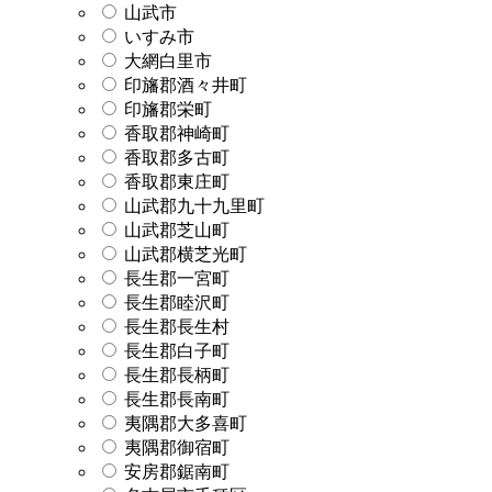
山武市
いすみ市
大網白里市
印旛郡酒々井町
印旛郡栄町
香取郡神崎町
香取郡多古町
香取郡東庄町
山武郡九十九里町
山武郡芝山町
山武郡横芝光町
長生郡一宮町
長生郡睦沢町
長生郡長生村
長生郡白子町
長生郡長柄町
長生郡長南町
夷隅郡大多喜町
夷隅郡御宿町
安房郡鋸南町