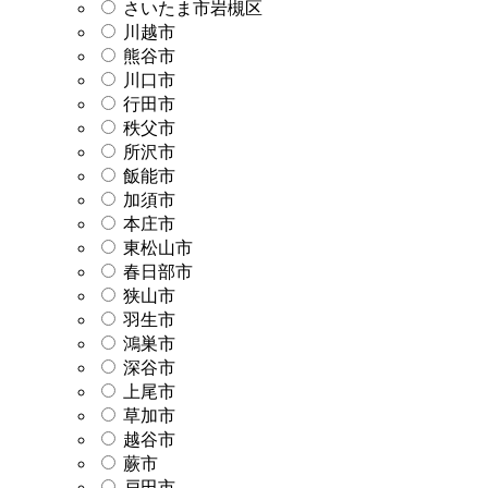
さいたま市岩槻区
川越市
熊谷市
川口市
行田市
秩父市
所沢市
飯能市
加須市
本庄市
東松山市
春日部市
狭山市
羽生市
鴻巣市
深谷市
上尾市
草加市
越谷市
蕨市
戸田市