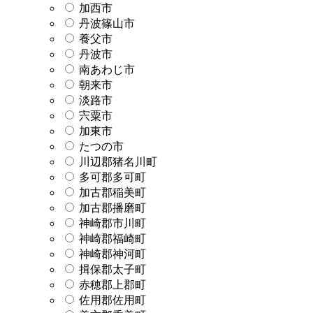
加西市
丹波篠山市
養父市
丹波市
南あわじ市
朝来市
淡路市
宍粟市
加東市
たつの市
川辺郡猪名川町
多可郡多可町
加古郡稲美町
加古郡播磨町
神崎郡市川町
神崎郡福崎町
神崎郡神河町
揖保郡太子町
赤穂郡上郡町
佐用郡佐用町