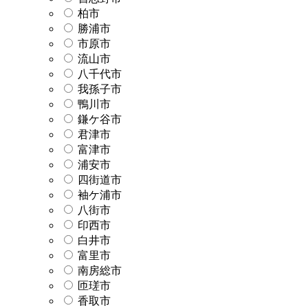
柏市
勝浦市
市原市
流山市
八千代市
我孫子市
鴨川市
鎌ケ谷市
君津市
富津市
浦安市
四街道市
袖ケ浦市
八街市
印西市
白井市
富里市
南房総市
匝瑳市
香取市