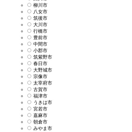
柳川市
八女市
筑後市
大川市
行橋市
豊前市
中間市
小郡市
筑紫野市
春日市
大野城市
宗像市
太宰府市
古賀市
福津市
うきは市
宮若市
嘉麻市
朝倉市
みやま市