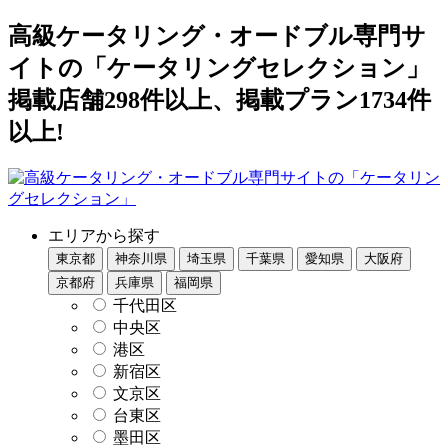
高級ケータリング・オードブル専門サ
イトの「ケータリングセレクション」
掲載店舗298件以上、掲載プラン1734件
以上!
エリアから探す
東京都
神奈川県
埼玉県
千葉県
愛知県
大阪府
京都府
兵庫県
福岡県
千代田区
中央区
港区
新宿区
文京区
台東区
墨田区