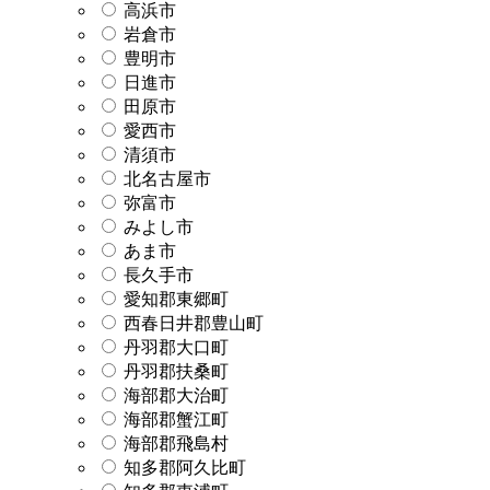
高浜市
岩倉市
豊明市
日進市
田原市
愛西市
清須市
北名古屋市
弥富市
みよし市
あま市
長久手市
愛知郡東郷町
西春日井郡豊山町
丹羽郡大口町
丹羽郡扶桑町
海部郡大治町
海部郡蟹江町
海部郡飛島村
知多郡阿久比町