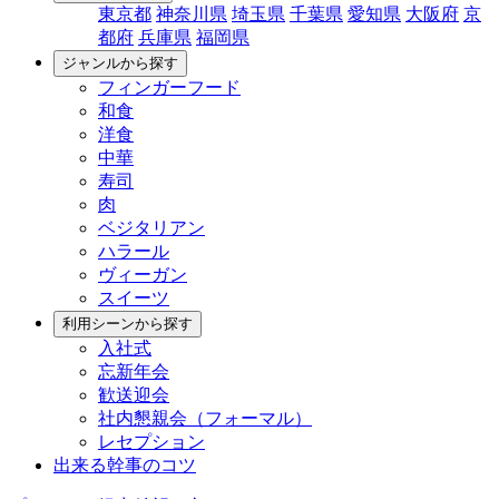
東京都
神奈川県
埼玉県
千葉県
愛知県
大阪府
京
都府
兵庫県
福岡県
ジャンルから探す
フィンガーフード
和食
洋食
中華
寿司
肉
ベジタリアン
ハラール
ヴィーガン
スイーツ
利用シーンから探す
入社式
忘新年会
歓送迎会
社内懇親会（フォーマル）
レセプション
出来る幹事のコツ