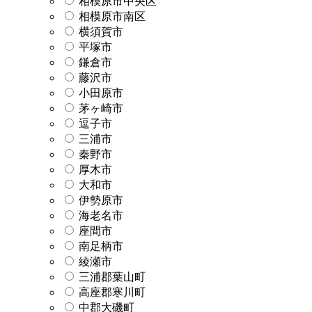
相模原市中央区
相模原市南区
横須賀市
平塚市
鎌倉市
藤沢市
小田原市
茅ヶ崎市
逗子市
三浦市
秦野市
厚木市
大和市
伊勢原市
海老名市
座間市
南足柄市
綾瀬市
三浦郡葉山町
高座郡寒川町
中郡大磯町