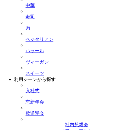
中華
寿司
肉
ベジタリアン
ハラール
ヴィーガン
スイーツ
利用シーンから探す
入社式
忘新年会
歓送迎会
社内懇親会