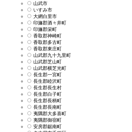
山武市
いすみ市
大網白里市
印旛郡酒々井町
印旛郡栄町
香取郡神崎町
香取郡多古町
香取郡東庄町
山武郡九十九里町
山武郡芝山町
山武郡横芝光町
長生郡一宮町
長生郡睦沢町
長生郡長生村
長生郡白子町
長生郡長柄町
長生郡長南町
夷隅郡大多喜町
夷隅郡御宿町
安房郡鋸南町