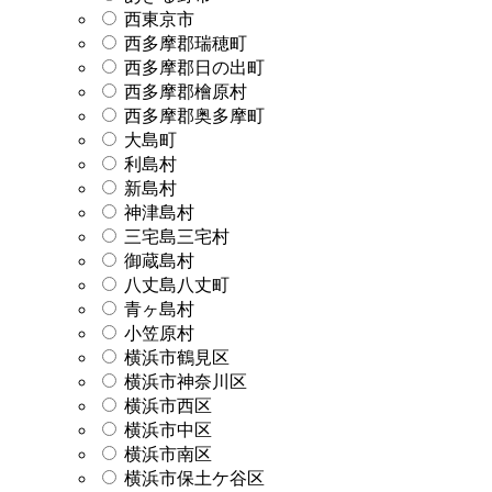
西東京市
西多摩郡瑞穂町
西多摩郡日の出町
西多摩郡檜原村
西多摩郡奥多摩町
大島町
利島村
新島村
神津島村
三宅島三宅村
御蔵島村
八丈島八丈町
青ヶ島村
小笠原村
横浜市鶴見区
横浜市神奈川区
横浜市西区
横浜市中区
横浜市南区
横浜市保土ケ谷区