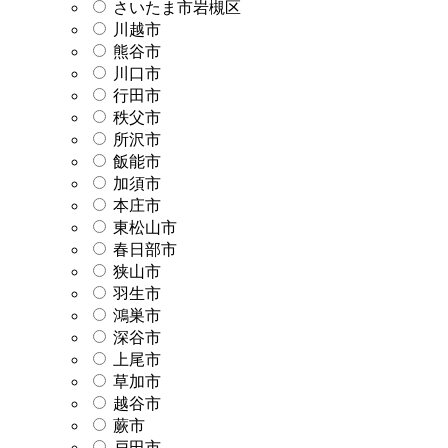
さいたま市岩槻区
川越市
熊谷市
川口市
行田市
秩父市
所沢市
飯能市
加須市
本庄市
東松山市
春日部市
狭山市
羽生市
鴻巣市
深谷市
上尾市
草加市
越谷市
蕨市
戸田市