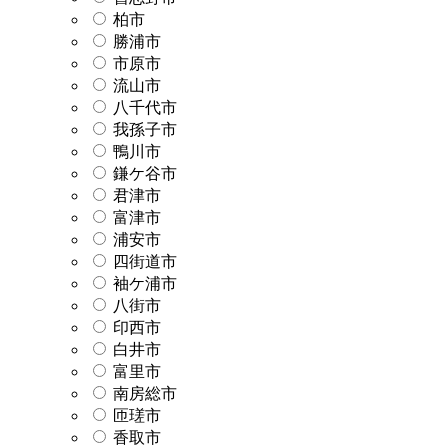
柏市
勝浦市
市原市
流山市
八千代市
我孫子市
鴨川市
鎌ケ谷市
君津市
富津市
浦安市
四街道市
袖ケ浦市
八街市
印西市
白井市
富里市
南房総市
匝瑳市
香取市