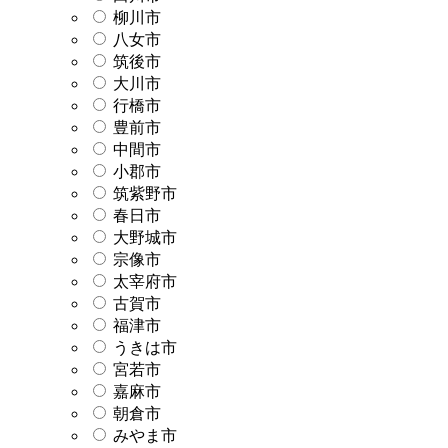
柳川市
八女市
筑後市
大川市
行橋市
豊前市
中間市
小郡市
筑紫野市
春日市
大野城市
宗像市
太宰府市
古賀市
福津市
うきは市
宮若市
嘉麻市
朝倉市
みやま市