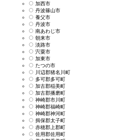
加西市
丹波篠山市
養父市
丹波市
南あわじ市
朝来市
淡路市
宍粟市
加東市
たつの市
川辺郡猪名川町
多可郡多可町
加古郡稲美町
加古郡播磨町
神崎郡市川町
神崎郡福崎町
神崎郡神河町
揖保郡太子町
赤穂郡上郡町
佐用郡佐用町