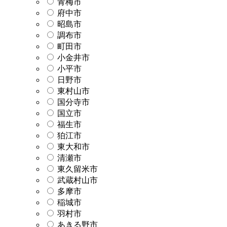
青梅市
府中市
昭島市
調布市
町田市
小金井市
小平市
日野市
東村山市
国分寺市
国立市
福生市
狛江市
東大和市
清瀬市
東久留米市
武蔵村山市
多摩市
稲城市
羽村市
あきる野市