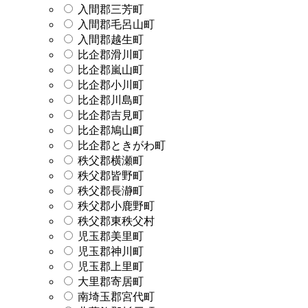
入間郡三芳町
入間郡毛呂山町
入間郡越生町
比企郡滑川町
比企郡嵐山町
比企郡小川町
比企郡川島町
比企郡吉見町
比企郡鳩山町
比企郡ときがわ町
秩父郡横瀬町
秩父郡皆野町
秩父郡長瀞町
秩父郡小鹿野町
秩父郡東秩父村
児玉郡美里町
児玉郡神川町
児玉郡上里町
大里郡寄居町
南埼玉郡宮代町