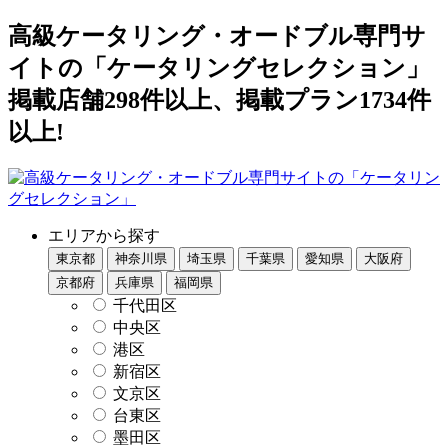
高級ケータリング・オードブル専門サ
イトの「ケータリングセレクション」
掲載店舗298件以上、掲載プラン1734件
以上!
エリアから探す
東京都
神奈川県
埼玉県
千葉県
愛知県
大阪府
京都府
兵庫県
福岡県
千代田区
中央区
港区
新宿区
文京区
台東区
墨田区