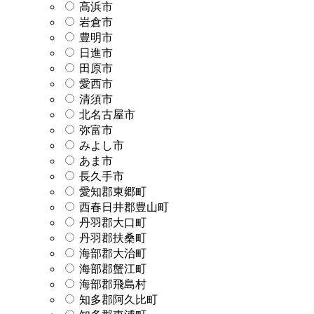
高浜市
岩倉市
豊明市
日進市
田原市
愛西市
清須市
北名古屋市
弥富市
みよし市
あま市
長久手市
愛知郡東郷町
西春日井郡豊山町
丹羽郡大口町
丹羽郡扶桑町
海部郡大治町
海部郡蟹江町
海部郡飛島村
知多郡阿久比町