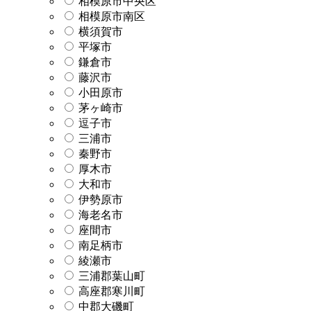
相模原市中央区
相模原市南区
横須賀市
平塚市
鎌倉市
藤沢市
小田原市
茅ヶ崎市
逗子市
三浦市
秦野市
厚木市
大和市
伊勢原市
海老名市
座間市
南足柄市
綾瀬市
三浦郡葉山町
高座郡寒川町
中郡大磯町