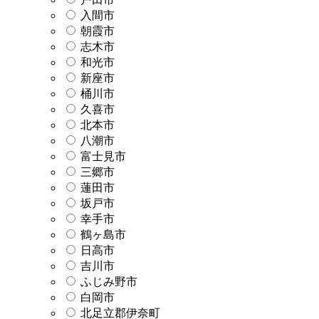
入間市
朝霞市
志木市
和光市
新座市
桶川市
久喜市
北本市
八潮市
富士見市
三郷市
蓮田市
坂戸市
幸手市
鶴ヶ島市
日高市
吉川市
ふじみ野市
白岡市
北足立郡伊奈町