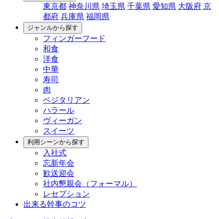
東京都
神奈川県
埼玉県
千葉県
愛知県
大阪府
京
都府
兵庫県
福岡県
ジャンルから探す
フィンガーフード
和食
洋食
中華
寿司
肉
ベジタリアン
ハラール
ヴィーガン
スイーツ
利用シーンから探す
入社式
忘新年会
歓送迎会
社内懇親会（フォーマル）
レセプション
出来る幹事のコツ