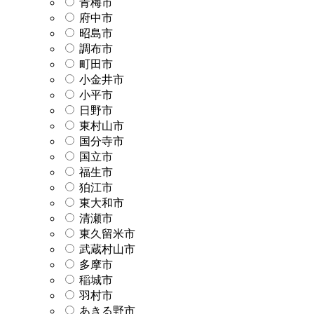
青梅市
府中市
昭島市
調布市
町田市
小金井市
小平市
日野市
東村山市
国分寺市
国立市
福生市
狛江市
東大和市
清瀬市
東久留米市
武蔵村山市
多摩市
稲城市
羽村市
あきる野市