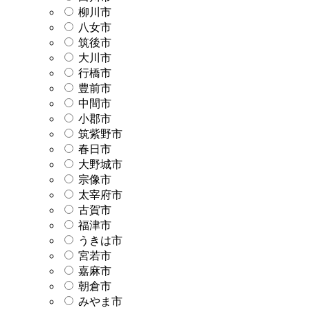
柳川市
八女市
筑後市
大川市
行橋市
豊前市
中間市
小郡市
筑紫野市
春日市
大野城市
宗像市
太宰府市
古賀市
福津市
うきは市
宮若市
嘉麻市
朝倉市
みやま市