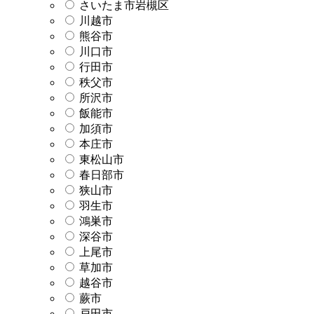
さいたま市岩槻区
川越市
熊谷市
川口市
行田市
秩父市
所沢市
飯能市
加須市
本庄市
東松山市
春日部市
狭山市
羽生市
鴻巣市
深谷市
上尾市
草加市
越谷市
蕨市
戸田市