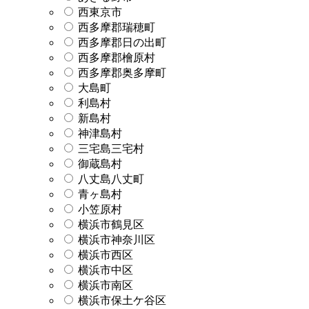
西東京市
西多摩郡瑞穂町
西多摩郡日の出町
西多摩郡檜原村
西多摩郡奥多摩町
大島町
利島村
新島村
神津島村
三宅島三宅村
御蔵島村
八丈島八丈町
青ヶ島村
小笠原村
横浜市鶴見区
横浜市神奈川区
横浜市西区
横浜市中区
横浜市南区
横浜市保土ケ谷区