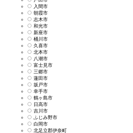
入間市
朝霞市
志木市
和光市
新座市
桶川市
久喜市
北本市
八潮市
富士見市
三郷市
蓮田市
坂戸市
幸手市
鶴ヶ島市
日高市
吉川市
ふじみ野市
白岡市
北足立郡伊奈町