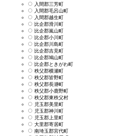
入間郡三芳町
入間郡毛呂山町
入間郡越生町
比企郡滑川町
比企郡嵐山町
比企郡小川町
比企郡川島町
比企郡吉見町
比企郡鳩山町
比企郡ときがわ町
秩父郡横瀬町
秩父郡皆野町
秩父郡長瀞町
秩父郡小鹿野町
秩父郡東秩父村
児玉郡美里町
児玉郡神川町
児玉郡上里町
大里郡寄居町
南埼玉郡宮代町