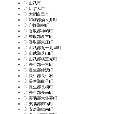
山武市
いすみ市
大網白里市
印旛郡酒々井町
印旛郡栄町
香取郡神崎町
香取郡多古町
香取郡東庄町
山武郡九十九里町
山武郡芝山町
山武郡横芝光町
長生郡一宮町
長生郡睦沢町
長生郡長生村
長生郡白子町
長生郡長柄町
長生郡長南町
夷隅郡大多喜町
夷隅郡御宿町
安房郡鋸南町