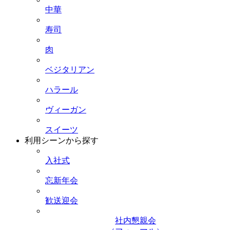
中華
寿司
肉
ベジタリアン
ハラール
ヴィーガン
スイーツ
利用シーンから探す
入社式
忘新年会
歓送迎会
社内懇親会