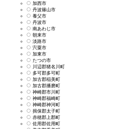
加西市
丹波篠山市
養父市
丹波市
南あわじ市
朝来市
淡路市
宍粟市
加東市
たつの市
川辺郡猪名川町
多可郡多可町
加古郡稲美町
加古郡播磨町
神崎郡市川町
神崎郡福崎町
神崎郡神河町
揖保郡太子町
赤穂郡上郡町
佐用郡佐用町