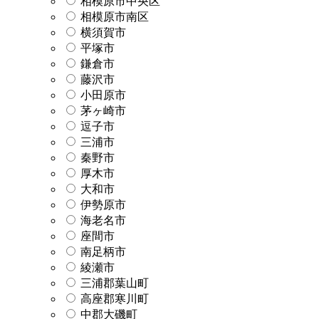
相模原市中央区
相模原市南区
横須賀市
平塚市
鎌倉市
藤沢市
小田原市
茅ヶ崎市
逗子市
三浦市
秦野市
厚木市
大和市
伊勢原市
海老名市
座間市
南足柄市
綾瀬市
三浦郡葉山町
高座郡寒川町
中郡大磯町