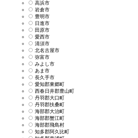
高浜市
岩倉市
豊明市
日進市
田原市
愛西市
清須市
北名古屋市
弥富市
みよし市
あま市
長久手市
愛知郡東郷町
西春日井郡豊山町
丹羽郡大口町
丹羽郡扶桑町
海部郡大治町
海部郡蟹江町
海部郡飛島村
知多郡阿久比町