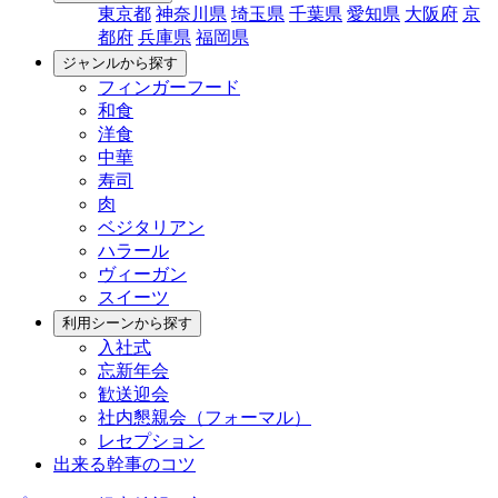
東京都
神奈川県
埼玉県
千葉県
愛知県
大阪府
京
都府
兵庫県
福岡県
ジャンルから探す
フィンガーフード
和食
洋食
中華
寿司
肉
ベジタリアン
ハラール
ヴィーガン
スイーツ
利用シーンから探す
入社式
忘新年会
歓送迎会
社内懇親会（フォーマル）
レセプション
出来る幹事のコツ