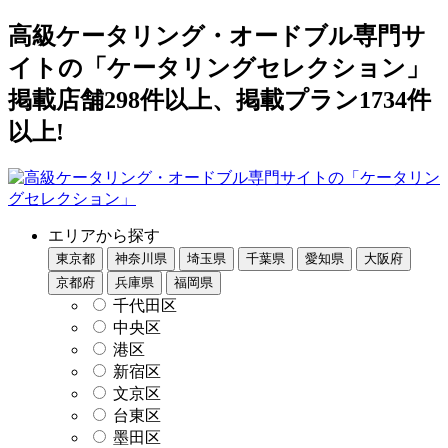
高級ケータリング・オードブル専門サ
イトの「ケータリングセレクション」
掲載店舗298件以上、掲載プラン1734件
以上!
エリアから探す
東京都
神奈川県
埼玉県
千葉県
愛知県
大阪府
京都府
兵庫県
福岡県
千代田区
中央区
港区
新宿区
文京区
台東区
墨田区