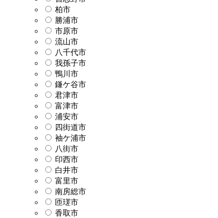
柏市
勝浦市
市原市
流山市
八千代市
我孫子市
鴨川市
鎌ケ谷市
君津市
富津市
浦安市
四街道市
袖ケ浦市
八街市
印西市
白井市
富里市
南房総市
匝瑳市
香取市