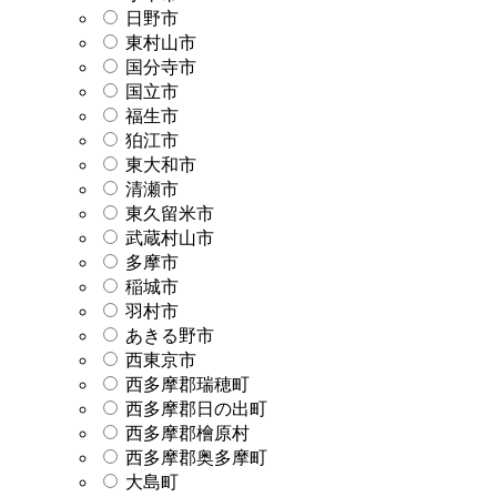
日野市
東村山市
国分寺市
国立市
福生市
狛江市
東大和市
清瀬市
東久留米市
武蔵村山市
多摩市
稲城市
羽村市
あきる野市
西東京市
西多摩郡瑞穂町
西多摩郡日の出町
西多摩郡檜原村
西多摩郡奥多摩町
大島町