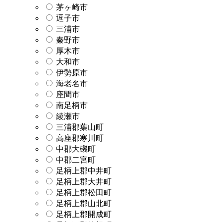
茅ヶ崎市
逗子市
三浦市
秦野市
厚木市
大和市
伊勢原市
海老名市
座間市
南足柄市
綾瀬市
三浦郡葉山町
高座郡寒川町
中郡大磯町
中郡二宮町
足柄上郡中井町
足柄上郡大井町
足柄上郡松田町
足柄上郡山北町
足柄上郡開成町