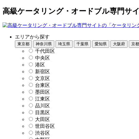
高級ケータリング・オードブル専門サイト
エリアから探す
東京都
神奈川県
埼玉県
千葉県
愛知県
大阪府
京
千代田区
中央区
港区
新宿区
文京区
台東区
墨田区
江東区
品川区
目黒区
大田区
世田谷区
渋谷区