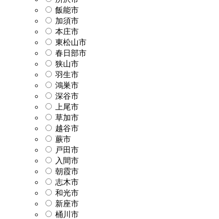
飯能市
加須市
本庄市
東松山市
春日部市
狭山市
羽生市
鴻巣市
深谷市
上尾市
草加市
越谷市
蕨市
戸田市
入間市
朝霞市
志木市
和光市
新座市
桶川市