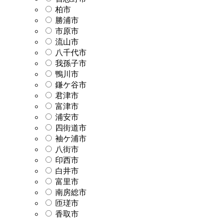
柏市
勝浦市
市原市
流山市
八千代市
我孫子市
鴨川市
鎌ケ谷市
君津市
富津市
浦安市
四街道市
袖ケ浦市
八街市
印西市
白井市
富里市
南房総市
匝瑳市
香取市