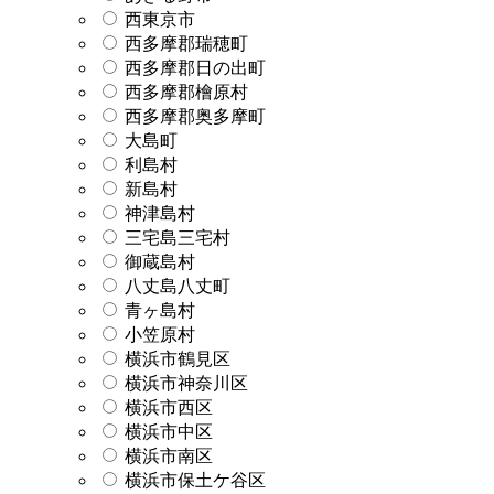
西東京市
西多摩郡瑞穂町
西多摩郡日の出町
西多摩郡檜原村
西多摩郡奥多摩町
大島町
利島村
新島村
神津島村
三宅島三宅村
御蔵島村
八丈島八丈町
青ヶ島村
小笠原村
横浜市鶴見区
横浜市神奈川区
横浜市西区
横浜市中区
横浜市南区
横浜市保土ケ谷区