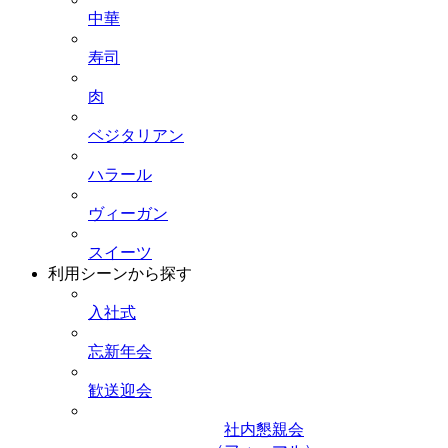
中華
寿司
肉
ベジタリアン
ハラール
ヴィーガン
スイーツ
利用シーンから探す
入社式
忘新年会
歓送迎会
社内懇親会