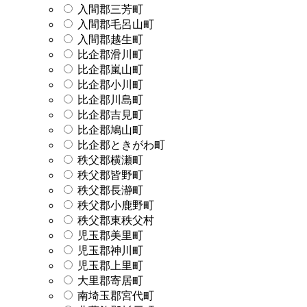
入間郡三芳町
入間郡毛呂山町
入間郡越生町
比企郡滑川町
比企郡嵐山町
比企郡小川町
比企郡川島町
比企郡吉見町
比企郡鳩山町
比企郡ときがわ町
秩父郡横瀬町
秩父郡皆野町
秩父郡長瀞町
秩父郡小鹿野町
秩父郡東秩父村
児玉郡美里町
児玉郡神川町
児玉郡上里町
大里郡寄居町
南埼玉郡宮代町