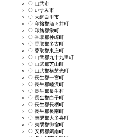
山武市
いすみ市
大網白里市
印旛郡酒々井町
印旛郡栄町
香取郡神崎町
香取郡多古町
香取郡東庄町
山武郡九十九里町
山武郡芝山町
山武郡横芝光町
長生郡一宮町
長生郡睦沢町
長生郡長生村
長生郡白子町
長生郡長柄町
長生郡長南町
夷隅郡大多喜町
夷隅郡御宿町
安房郡鋸南町