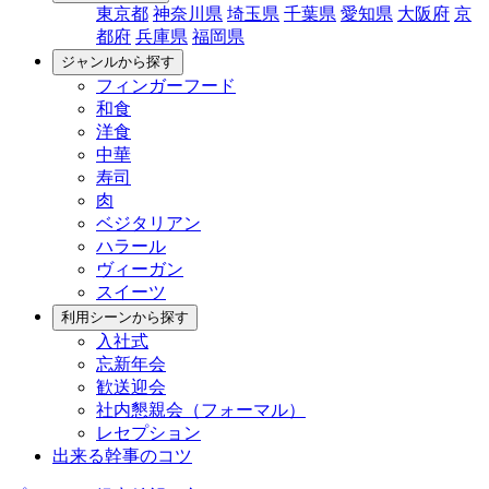
東京都
神奈川県
埼玉県
千葉県
愛知県
大阪府
京
都府
兵庫県
福岡県
ジャンルから探す
フィンガーフード
和食
洋食
中華
寿司
肉
ベジタリアン
ハラール
ヴィーガン
スイーツ
利用シーンから探す
入社式
忘新年会
歓送迎会
社内懇親会（フォーマル）
レセプション
出来る幹事のコツ