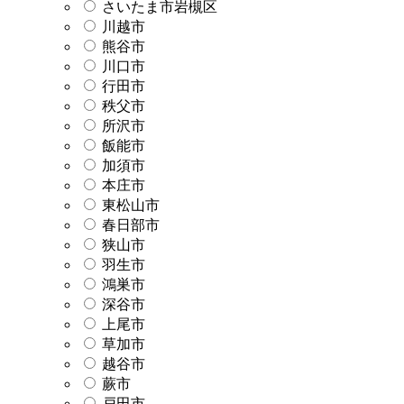
さいたま市岩槻区
川越市
熊谷市
川口市
行田市
秩父市
所沢市
飯能市
加須市
本庄市
東松山市
春日部市
狭山市
羽生市
鴻巣市
深谷市
上尾市
草加市
越谷市
蕨市
戸田市