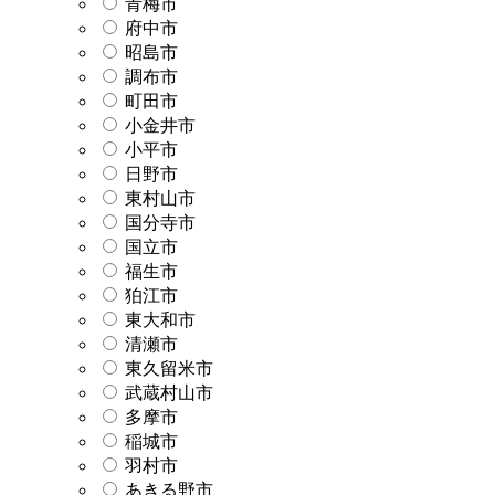
青梅市
府中市
昭島市
調布市
町田市
小金井市
小平市
日野市
東村山市
国分寺市
国立市
福生市
狛江市
東大和市
清瀬市
東久留米市
武蔵村山市
多摩市
稲城市
羽村市
あきる野市