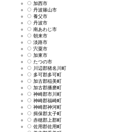
加西市
丹波篠山市
養父市
丹波市
南あわじ市
朝来市
淡路市
宍粟市
加東市
たつの市
川辺郡猪名川町
多可郡多可町
加古郡稲美町
加古郡播磨町
神崎郡市川町
神崎郡福崎町
神崎郡神河町
揖保郡太子町
赤穂郡上郡町
佐用郡佐用町