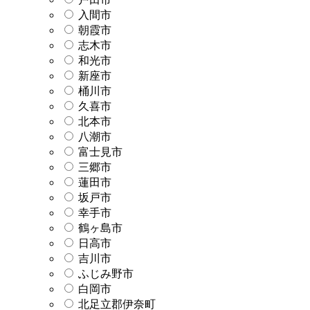
入間市
朝霞市
志木市
和光市
新座市
桶川市
久喜市
北本市
八潮市
富士見市
三郷市
蓮田市
坂戸市
幸手市
鶴ヶ島市
日高市
吉川市
ふじみ野市
白岡市
北足立郡伊奈町