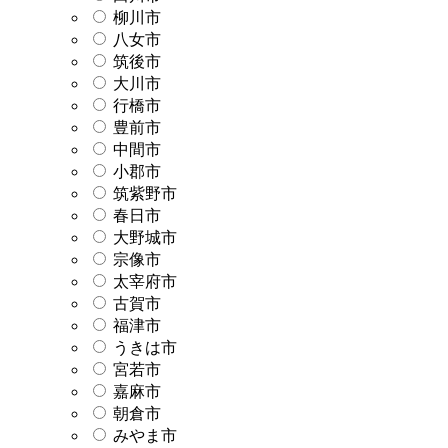
柳川市
八女市
筑後市
大川市
行橋市
豊前市
中間市
小郡市
筑紫野市
春日市
大野城市
宗像市
太宰府市
古賀市
福津市
うきは市
宮若市
嘉麻市
朝倉市
みやま市