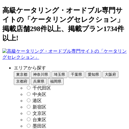
高級ケータリング・オードブル専門サ
イトの「ケータリングセレクション」
掲載店舗298件以上、掲載プラン1734件
以上!
エリアから探す
東京都
神奈川県
埼玉県
千葉県
愛知県
大阪府
京都府
兵庫県
福岡県
千代田区
中央区
港区
新宿区
文京区
台東区
墨田区