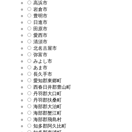
高浜市
岩倉市
豊明市
日進市
田原市
愛西市
清須市
北名古屋市
弥富市
みよし市
あま市
長久手市
愛知郡東郷町
西春日井郡豊山町
丹羽郡大口町
丹羽郡扶桑町
海部郡大治町
海部郡蟹江町
海部郡飛島村
知多郡阿久比町