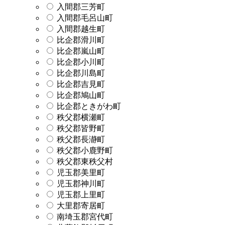
入間郡三芳町
入間郡毛呂山町
入間郡越生町
比企郡滑川町
比企郡嵐山町
比企郡小川町
比企郡川島町
比企郡吉見町
比企郡鳩山町
比企郡ときがわ町
秩父郡横瀬町
秩父郡皆野町
秩父郡長瀞町
秩父郡小鹿野町
秩父郡東秩父村
児玉郡美里町
児玉郡神川町
児玉郡上里町
大里郡寄居町
南埼玉郡宮代町