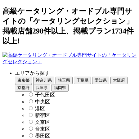
高級ケータリング・オードブル専門サ
イトの「ケータリングセレクション」
掲載店舗298件以上、掲載プラン1734件
以上!
エリアから探す
東京都
神奈川県
埼玉県
千葉県
愛知県
大阪府
京都府
兵庫県
福岡県
千代田区
中央区
港区
新宿区
文京区
台東区
墨田区