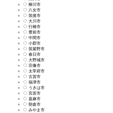
柳川市
八女市
筑後市
大川市
行橋市
豊前市
中間市
小郡市
筑紫野市
春日市
大野城市
宗像市
太宰府市
古賀市
福津市
うきは市
宮若市
嘉麻市
朝倉市
みやま市