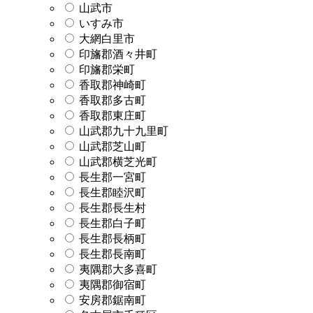
山武市
いすみ市
大網白里市
印旛郡酒々井町
印旛郡栄町
香取郡神崎町
香取郡多古町
香取郡東庄町
山武郡九十九里町
山武郡芝山町
山武郡横芝光町
長生郡一宮町
長生郡睦沢町
長生郡長生村
長生郡白子町
長生郡長柄町
長生郡長南町
夷隅郡大多喜町
夷隅郡御宿町
安房郡鋸南町