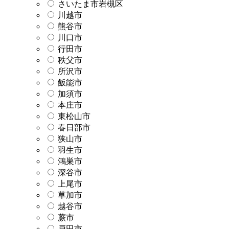
さいたま市岩槻区
川越市
熊谷市
川口市
行田市
秩父市
所沢市
飯能市
加須市
本庄市
東松山市
春日部市
狭山市
羽生市
鴻巣市
深谷市
上尾市
草加市
越谷市
蕨市
戸田市