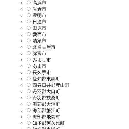
高浜市
岩倉市
豊明市
日進市
田原市
愛西市
清須市
北名古屋市
弥富市
みよし市
あま市
長久手市
愛知郡東郷町
西春日井郡豊山町
丹羽郡大口町
丹羽郡扶桑町
海部郡大治町
海部郡蟹江町
海部郡飛島村
知多郡阿久比町