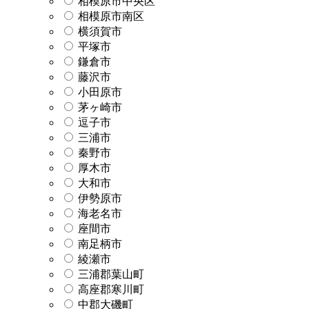
相模原市中央区
相模原市南区
横須賀市
平塚市
鎌倉市
藤沢市
小田原市
茅ヶ崎市
逗子市
三浦市
秦野市
厚木市
大和市
伊勢原市
海老名市
座間市
南足柄市
綾瀬市
三浦郡葉山町
高座郡寒川町
中郡大磯町