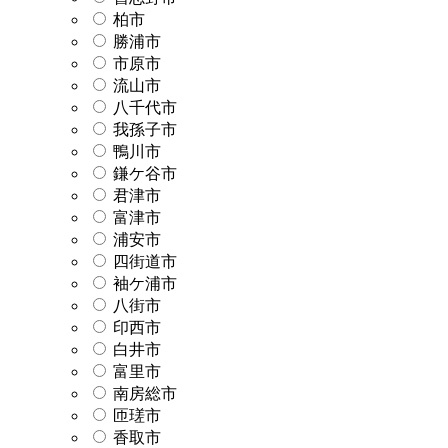
柏市
勝浦市
市原市
流山市
八千代市
我孫子市
鴨川市
鎌ケ谷市
君津市
富津市
浦安市
四街道市
袖ケ浦市
八街市
印西市
白井市
富里市
南房総市
匝瑳市
香取市