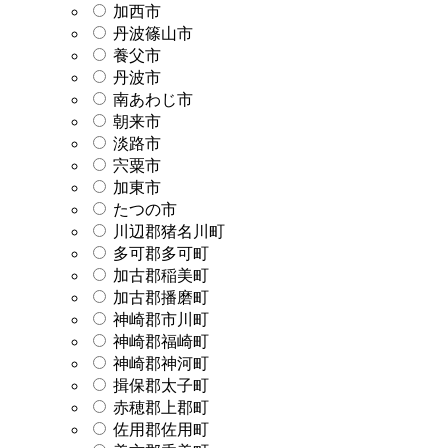
加西市
丹波篠山市
養父市
丹波市
南あわじ市
朝来市
淡路市
宍粟市
加東市
たつの市
川辺郡猪名川町
多可郡多可町
加古郡稲美町
加古郡播磨町
神崎郡市川町
神崎郡福崎町
神崎郡神河町
揖保郡太子町
赤穂郡上郡町
佐用郡佐用町