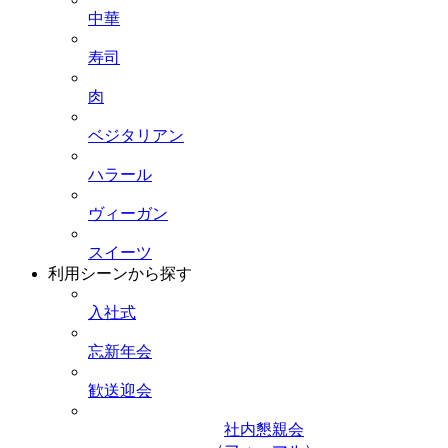
中華
寿司
肉
ベジタリアン
ハラール
ヴィーガン
スイーツ
利用シーンから探す
入社式
忘新年会
歓送迎会
社内懇親会