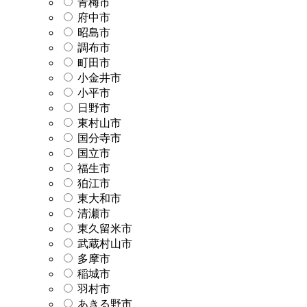
青梅市
府中市
昭島市
調布市
町田市
小金井市
小平市
日野市
東村山市
国分寺市
国立市
福生市
狛江市
東大和市
清瀬市
東久留米市
武蔵村山市
多摩市
稲城市
羽村市
あきる野市