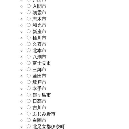
入間市
朝霞市
志木市
和光市
新座市
桶川市
久喜市
北本市
八潮市
富士見市
三郷市
蓮田市
坂戸市
幸手市
鶴ヶ島市
日高市
吉川市
ふじみ野市
白岡市
北足立郡伊奈町