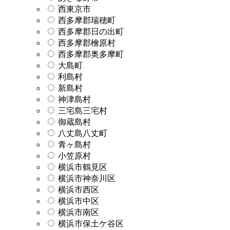
西東京市
西多摩郡瑞穂町
西多摩郡日の出町
西多摩郡檜原村
西多摩郡奥多摩町
大島町
利島村
新島村
神津島村
三宅島三宅村
御蔵島村
八丈島八丈町
青ヶ島村
小笠原村
横浜市鶴見区
横浜市神奈川区
横浜市西区
横浜市中区
横浜市南区
横浜市保土ケ谷区