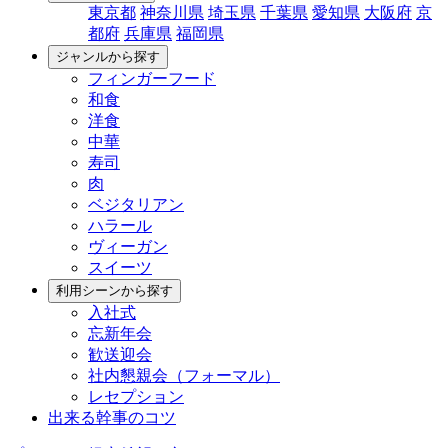
東京都
神奈川県
埼玉県
千葉県
愛知県
大阪府
京
都府
兵庫県
福岡県
ジャンルから探す
フィンガーフード
和食
洋食
中華
寿司
肉
ベジタリアン
ハラール
ヴィーガン
スイーツ
利用シーンから探す
入社式
忘新年会
歓送迎会
社内懇親会（フォーマル）
レセプション
出来る幹事のコツ