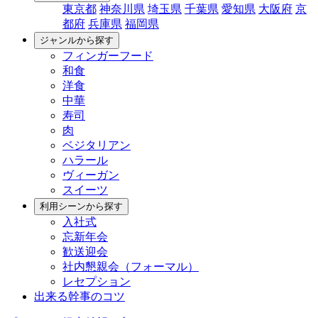
東京都
神奈川県
埼玉県
千葉県
愛知県
大阪府
京
都府
兵庫県
福岡県
ジャンルから探す
フィンガーフード
和食
洋食
中華
寿司
肉
ベジタリアン
ハラール
ヴィーガン
スイーツ
利用シーンから探す
入社式
忘新年会
歓送迎会
社内懇親会（フォーマル）
レセプション
出来る幹事のコツ