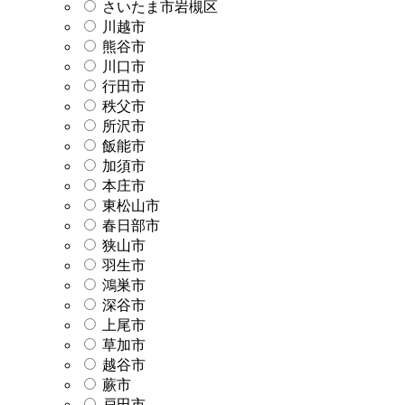
さいたま市岩槻区
川越市
熊谷市
川口市
行田市
秩父市
所沢市
飯能市
加須市
本庄市
東松山市
春日部市
狭山市
羽生市
鴻巣市
深谷市
上尾市
草加市
越谷市
蕨市
戸田市