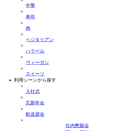
中華
寿司
肉
ベジタリアン
ハラール
ヴィーガン
スイーツ
利用シーンから探す
入社式
忘新年会
歓送迎会
社内懇親会