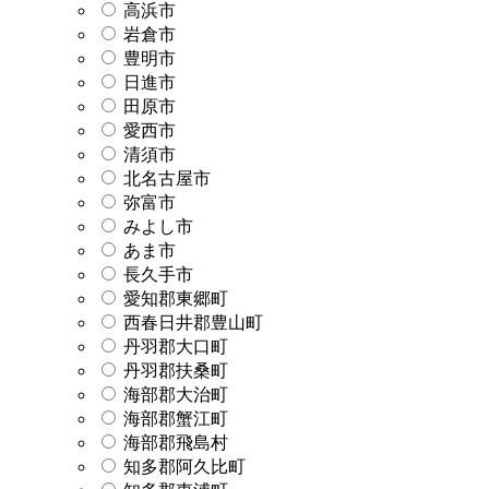
高浜市
岩倉市
豊明市
日進市
田原市
愛西市
清須市
北名古屋市
弥富市
みよし市
あま市
長久手市
愛知郡東郷町
西春日井郡豊山町
丹羽郡大口町
丹羽郡扶桑町
海部郡大治町
海部郡蟹江町
海部郡飛島村
知多郡阿久比町