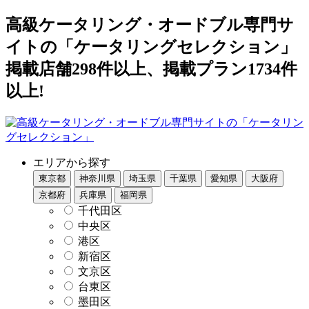
高級ケータリング・オードブル専門サ
イトの「ケータリングセレクション」
掲載店舗298件以上、掲載プラン1734件
以上!
エリアから探す
東京都
神奈川県
埼玉県
千葉県
愛知県
大阪府
京都府
兵庫県
福岡県
千代田区
中央区
港区
新宿区
文京区
台東区
墨田区