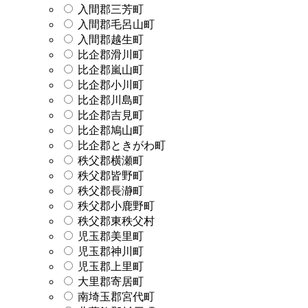
入間郡三芳町
入間郡毛呂山町
入間郡越生町
比企郡滑川町
比企郡嵐山町
比企郡小川町
比企郡川島町
比企郡吉見町
比企郡鳩山町
比企郡ときがわ町
秩父郡横瀬町
秩父郡皆野町
秩父郡長瀞町
秩父郡小鹿野町
秩父郡東秩父村
児玉郡美里町
児玉郡神川町
児玉郡上里町
大里郡寄居町
南埼玉郡宮代町