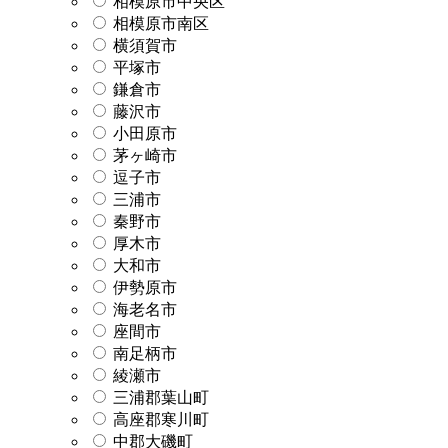
相模原市中央区
相模原市南区
横須賀市
平塚市
鎌倉市
藤沢市
小田原市
茅ヶ崎市
逗子市
三浦市
秦野市
厚木市
大和市
伊勢原市
海老名市
座間市
南足柄市
綾瀬市
三浦郡葉山町
高座郡寒川町
中郡大磯町