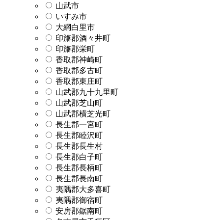
山武市
いすみ市
大網白里市
印旛郡酒々井町
印旛郡栄町
香取郡神崎町
香取郡多古町
香取郡東庄町
山武郡九十九里町
山武郡芝山町
山武郡横芝光町
長生郡一宮町
長生郡睦沢町
長生郡長生村
長生郡白子町
長生郡長柄町
長生郡長南町
夷隅郡大多喜町
夷隅郡御宿町
安房郡鋸南町