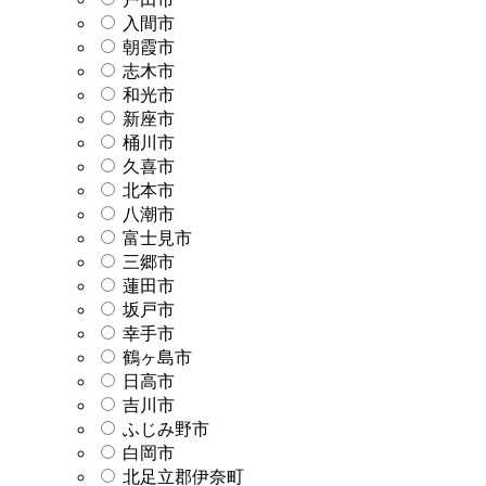
入間市
朝霞市
志木市
和光市
新座市
桶川市
久喜市
北本市
八潮市
富士見市
三郷市
蓮田市
坂戸市
幸手市
鶴ヶ島市
日高市
吉川市
ふじみ野市
白岡市
北足立郡伊奈町