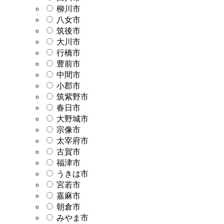
柳川市
八女市
筑後市
大川市
行橋市
豊前市
中間市
小郡市
筑紫野市
春日市
大野城市
宗像市
太宰府市
古賀市
福津市
うきは市
宮若市
嘉麻市
朝倉市
みやま市