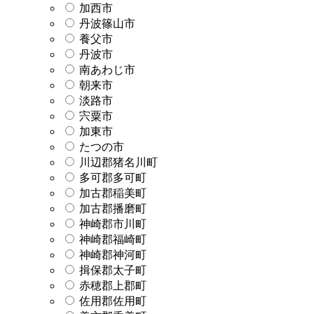
加西市
丹波篠山市
養父市
丹波市
南あわじ市
朝来市
淡路市
宍粟市
加東市
たつの市
川辺郡猪名川町
多可郡多可町
加古郡稲美町
加古郡播磨町
神崎郡市川町
神崎郡福崎町
神崎郡神河町
揖保郡太子町
赤穂郡上郡町
佐用郡佐用町