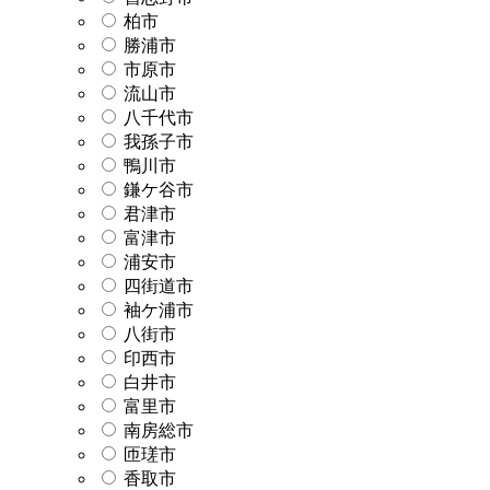
柏市
勝浦市
市原市
流山市
八千代市
我孫子市
鴨川市
鎌ケ谷市
君津市
富津市
浦安市
四街道市
袖ケ浦市
八街市
印西市
白井市
富里市
南房総市
匝瑳市
香取市