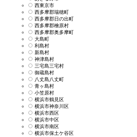
西東京市
西多摩郡瑞穂町
西多摩郡日の出町
西多摩郡檜原村
西多摩郡奥多摩町
大島町
利島村
新島村
神津島村
三宅島三宅村
御蔵島村
八丈島八丈町
青ヶ島村
小笠原村
横浜市鶴見区
横浜市神奈川区
横浜市西区
横浜市中区
横浜市南区
横浜市保土ケ谷区