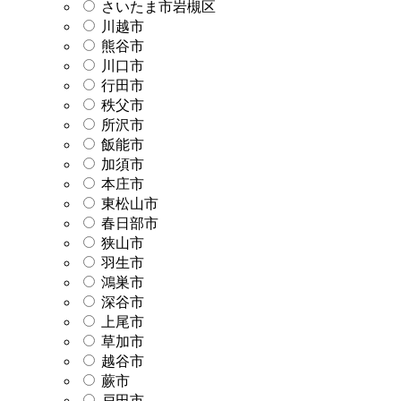
さいたま市岩槻区
川越市
熊谷市
川口市
行田市
秩父市
所沢市
飯能市
加須市
本庄市
東松山市
春日部市
狭山市
羽生市
鴻巣市
深谷市
上尾市
草加市
越谷市
蕨市
戸田市