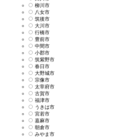
柳川市
八女市
筑後市
大川市
行橋市
豊前市
中間市
小郡市
筑紫野市
春日市
大野城市
宗像市
太宰府市
古賀市
福津市
うきは市
宮若市
嘉麻市
朝倉市
みやま市