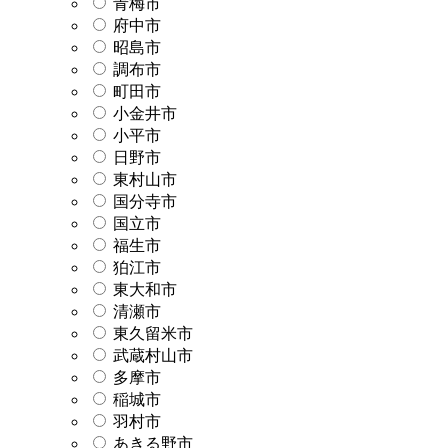
青梅市
府中市
昭島市
調布市
町田市
小金井市
小平市
日野市
東村山市
国分寺市
国立市
福生市
狛江市
東大和市
清瀬市
東久留米市
武蔵村山市
多摩市
稲城市
羽村市
あきる野市