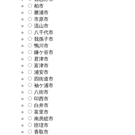
柏市
勝浦市
市原市
流山市
八千代市
我孫子市
鴨川市
鎌ケ谷市
君津市
富津市
浦安市
四街道市
袖ケ浦市
八街市
印西市
白井市
富里市
南房総市
匝瑳市
香取市