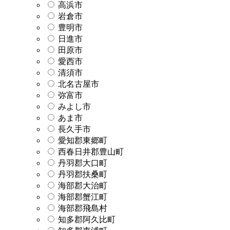
高浜市
岩倉市
豊明市
日進市
田原市
愛西市
清須市
北名古屋市
弥富市
みよし市
あま市
長久手市
愛知郡東郷町
西春日井郡豊山町
丹羽郡大口町
丹羽郡扶桑町
海部郡大治町
海部郡蟹江町
海部郡飛島村
知多郡阿久比町