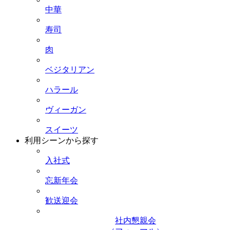
中華
寿司
肉
ベジタリアン
ハラール
ヴィーガン
スイーツ
利用シーンから探す
入社式
忘新年会
歓送迎会
社内懇親会