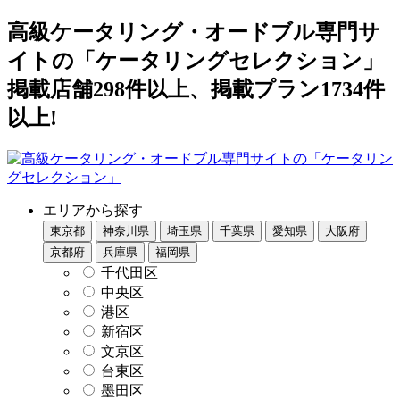
高級ケータリング・オードブル専門サ
イトの「ケータリングセレクション」
掲載店舗298件以上、掲載プラン1734件
以上!
エリアから探す
東京都
神奈川県
埼玉県
千葉県
愛知県
大阪府
京都府
兵庫県
福岡県
千代田区
中央区
港区
新宿区
文京区
台東区
墨田区