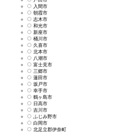
入間市
朝霞市
志木市
和光市
新座市
桶川市
久喜市
北本市
八潮市
富士見市
三郷市
蓮田市
坂戸市
幸手市
鶴ヶ島市
日高市
吉川市
ふじみ野市
白岡市
北足立郡伊奈町