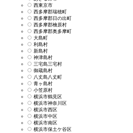
西東京市
西多摩郡瑞穂町
西多摩郡日の出町
西多摩郡檜原村
西多摩郡奥多摩町
大島町
利島村
新島村
神津島村
三宅島三宅村
御蔵島村
八丈島八丈町
青ヶ島村
小笠原村
横浜市鶴見区
横浜市神奈川区
横浜市西区
横浜市中区
横浜市南区
横浜市保土ケ谷区