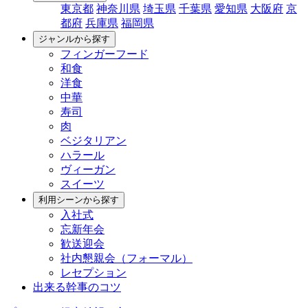
東京都
神奈川県
埼玉県
千葉県
愛知県
大阪府
京
都府
兵庫県
福岡県
ジャンルから探す
フィンガーフード
和食
洋食
中華
寿司
肉
ベジタリアン
ハラール
ヴィーガン
スイーツ
利用シーンから探す
入社式
忘新年会
歓送迎会
社内懇親会（フォーマル）
レセプション
出来る幹事のコツ