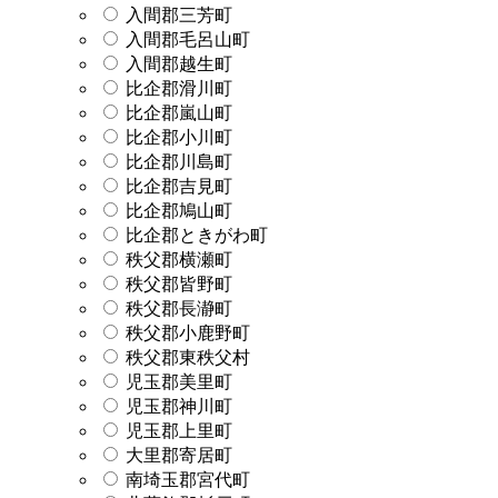
入間郡三芳町
入間郡毛呂山町
入間郡越生町
比企郡滑川町
比企郡嵐山町
比企郡小川町
比企郡川島町
比企郡吉見町
比企郡鳩山町
比企郡ときがわ町
秩父郡横瀬町
秩父郡皆野町
秩父郡長瀞町
秩父郡小鹿野町
秩父郡東秩父村
児玉郡美里町
児玉郡神川町
児玉郡上里町
大里郡寄居町
南埼玉郡宮代町