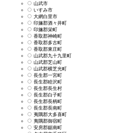
山武市
いすみ市
大網白里市
印旛郡酒々井町
印旛郡栄町
香取郡神崎町
香取郡多古町
香取郡東庄町
山武郡九十九里町
山武郡芝山町
山武郡横芝光町
長生郡一宮町
長生郡睦沢町
長生郡長生村
長生郡白子町
長生郡長柄町
長生郡長南町
夷隅郡大多喜町
夷隅郡御宿町
安房郡鋸南町