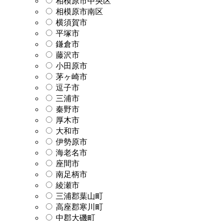
相模原市中央区
相模原市南区
横須賀市
平塚市
鎌倉市
藤沢市
小田原市
茅ヶ崎市
逗子市
三浦市
秦野市
厚木市
大和市
伊勢原市
海老名市
座間市
南足柄市
綾瀬市
三浦郡葉山町
高座郡寒川町
中郡大磯町