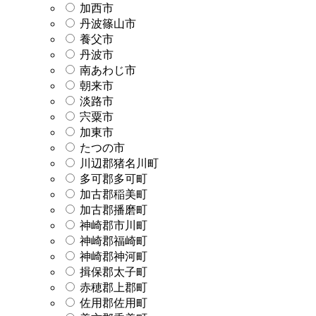
加西市
丹波篠山市
養父市
丹波市
南あわじ市
朝来市
淡路市
宍粟市
加東市
たつの市
川辺郡猪名川町
多可郡多可町
加古郡稲美町
加古郡播磨町
神崎郡市川町
神崎郡福崎町
神崎郡神河町
揖保郡太子町
赤穂郡上郡町
佐用郡佐用町