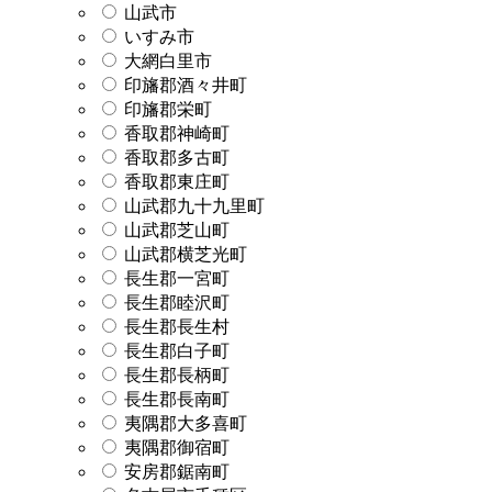
山武市
いすみ市
大網白里市
印旛郡酒々井町
印旛郡栄町
香取郡神崎町
香取郡多古町
香取郡東庄町
山武郡九十九里町
山武郡芝山町
山武郡横芝光町
長生郡一宮町
長生郡睦沢町
長生郡長生村
長生郡白子町
長生郡長柄町
長生郡長南町
夷隅郡大多喜町
夷隅郡御宿町
安房郡鋸南町