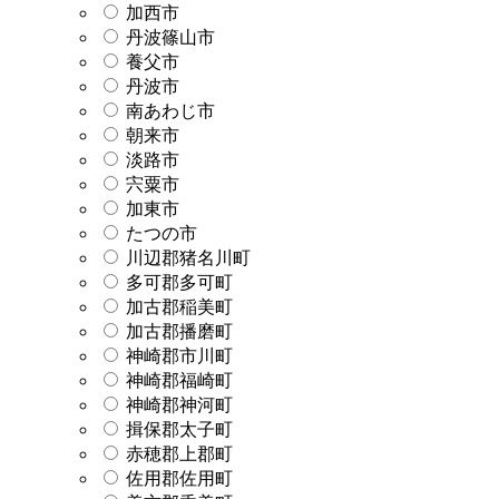
加西市
丹波篠山市
養父市
丹波市
南あわじ市
朝来市
淡路市
宍粟市
加東市
たつの市
川辺郡猪名川町
多可郡多可町
加古郡稲美町
加古郡播磨町
神崎郡市川町
神崎郡福崎町
神崎郡神河町
揖保郡太子町
赤穂郡上郡町
佐用郡佐用町