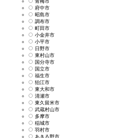
青梅市
府中市
昭島市
調布市
町田市
小金井市
小平市
日野市
東村山市
国分寺市
国立市
福生市
狛江市
東大和市
清瀬市
東久留米市
武蔵村山市
多摩市
稲城市
羽村市
あきる野市