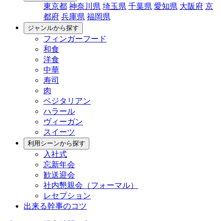
東京都
神奈川県
埼玉県
千葉県
愛知県
大阪府
京
都府
兵庫県
福岡県
ジャンルから探す
フィンガーフード
和食
洋食
中華
寿司
肉
ベジタリアン
ハラール
ヴィーガン
スイーツ
利用シーンから探す
入社式
忘新年会
歓送迎会
社内懇親会（フォーマル）
レセプション
出来る幹事のコツ