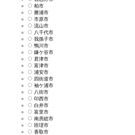
柏市
勝浦市
市原市
流山市
八千代市
我孫子市
鴨川市
鎌ケ谷市
君津市
富津市
浦安市
四街道市
袖ケ浦市
八街市
印西市
白井市
富里市
南房総市
匝瑳市
香取市