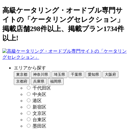
高級ケータリング・オードブル専門サ
イトの「ケータリングセレクション」
掲載店舗298件以上、掲載プラン1734件
以上!
エリアから探す
東京都
神奈川県
埼玉県
千葉県
愛知県
大阪府
京都府
兵庫県
福岡県
千代田区
中央区
港区
新宿区
文京区
台東区
墨田区