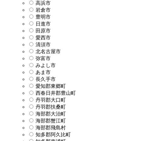
高浜市
岩倉市
豊明市
日進市
田原市
愛西市
清須市
北名古屋市
弥富市
みよし市
あま市
長久手市
愛知郡東郷町
西春日井郡豊山町
丹羽郡大口町
丹羽郡扶桑町
海部郡大治町
海部郡蟹江町
海部郡飛島村
知多郡阿久比町