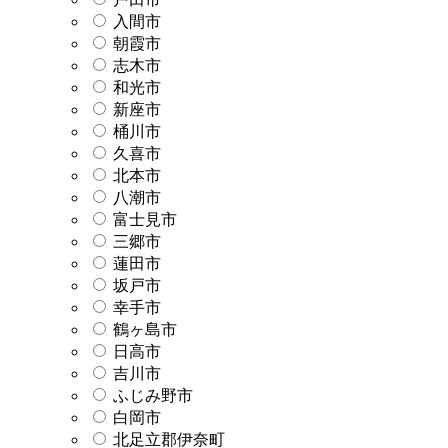
入間市
朝霞市
志木市
和光市
新座市
桶川市
久喜市
北本市
八潮市
富士見市
三郷市
蓮田市
坂戸市
幸手市
鶴ヶ島市
日高市
吉川市
ふじみ野市
白岡市
北足立郡伊奈町