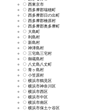
西東京市
西多摩郡瑞穂町
西多摩郡日の出町
西多摩郡檜原村
西多摩郡奥多摩町
大島町
利島村
新島村
神津島村
三宅島三宅村
御蔵島村
八丈島八丈町
青ヶ島村
小笠原村
横浜市鶴見区
横浜市神奈川区
横浜市西区
横浜市中区
横浜市南区
横浜市保土ケ谷区