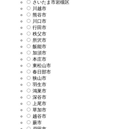
さいたま市岩槻区
川越市
熊谷市
川口市
行田市
秩父市
所沢市
飯能市
加須市
本庄市
東松山市
春日部市
狭山市
羽生市
鴻巣市
深谷市
上尾市
草加市
越谷市
蕨市
戸田市