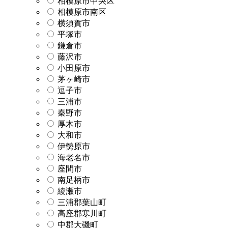
相模原市中央区
相模原市南区
横須賀市
平塚市
鎌倉市
藤沢市
小田原市
茅ヶ崎市
逗子市
三浦市
秦野市
厚木市
大和市
伊勢原市
海老名市
座間市
南足柄市
綾瀬市
三浦郡葉山町
高座郡寒川町
中郡大磯町