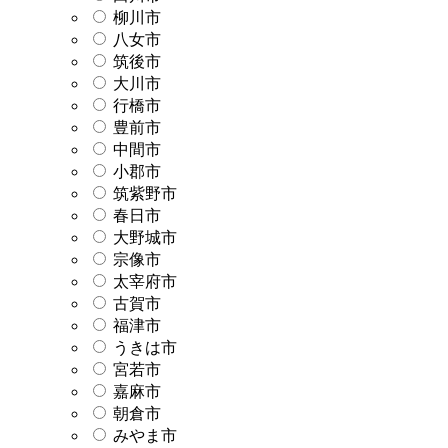
柳川市
八女市
筑後市
大川市
行橋市
豊前市
中間市
小郡市
筑紫野市
春日市
大野城市
宗像市
太宰府市
古賀市
福津市
うきは市
宮若市
嘉麻市
朝倉市
みやま市