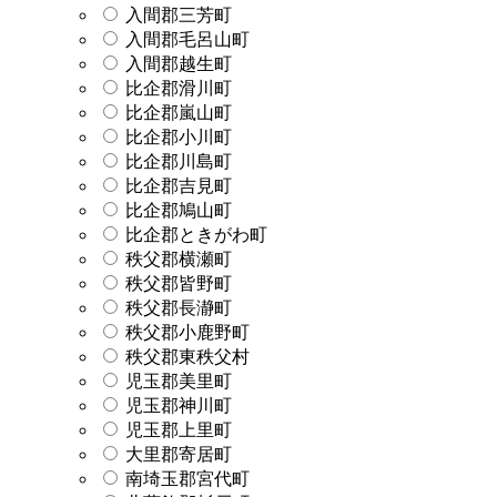
入間郡三芳町
入間郡毛呂山町
入間郡越生町
比企郡滑川町
比企郡嵐山町
比企郡小川町
比企郡川島町
比企郡吉見町
比企郡鳩山町
比企郡ときがわ町
秩父郡横瀬町
秩父郡皆野町
秩父郡長瀞町
秩父郡小鹿野町
秩父郡東秩父村
児玉郡美里町
児玉郡神川町
児玉郡上里町
大里郡寄居町
南埼玉郡宮代町