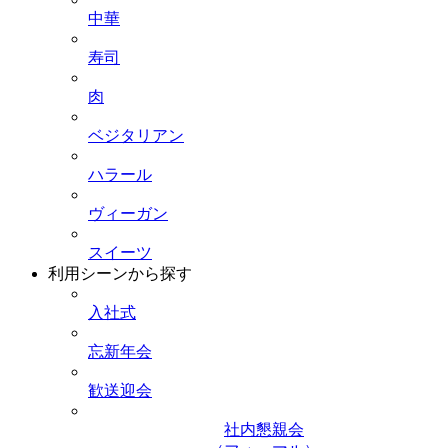
中華
寿司
肉
ベジタリアン
ハラール
ヴィーガン
スイーツ
利用シーンから探す
入社式
忘新年会
歓送迎会
社内懇親会