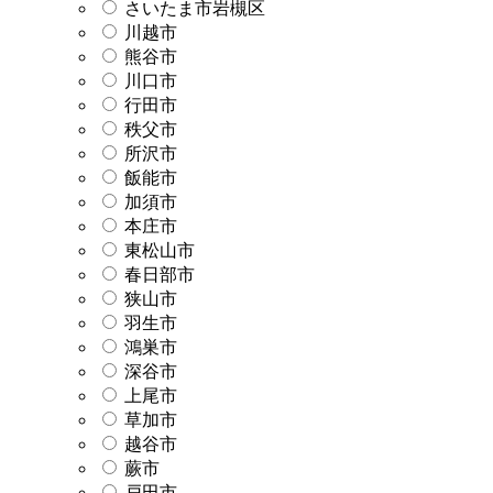
さいたま市岩槻区
川越市
熊谷市
川口市
行田市
秩父市
所沢市
飯能市
加須市
本庄市
東松山市
春日部市
狭山市
羽生市
鴻巣市
深谷市
上尾市
草加市
越谷市
蕨市
戸田市