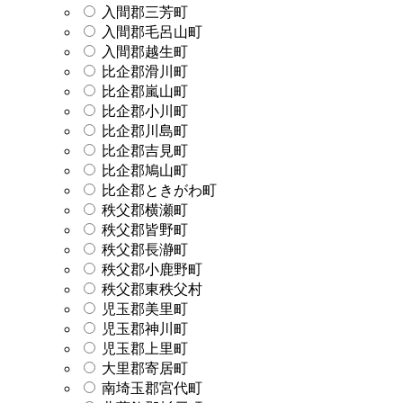
入間郡三芳町
入間郡毛呂山町
入間郡越生町
比企郡滑川町
比企郡嵐山町
比企郡小川町
比企郡川島町
比企郡吉見町
比企郡鳩山町
比企郡ときがわ町
秩父郡横瀬町
秩父郡皆野町
秩父郡長瀞町
秩父郡小鹿野町
秩父郡東秩父村
児玉郡美里町
児玉郡神川町
児玉郡上里町
大里郡寄居町
南埼玉郡宮代町