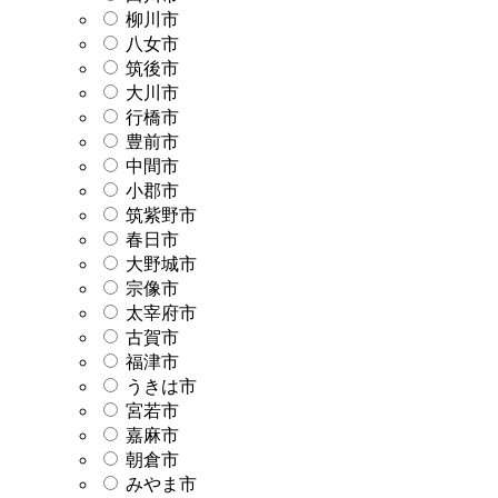
柳川市
八女市
筑後市
大川市
行橋市
豊前市
中間市
小郡市
筑紫野市
春日市
大野城市
宗像市
太宰府市
古賀市
福津市
うきは市
宮若市
嘉麻市
朝倉市
みやま市