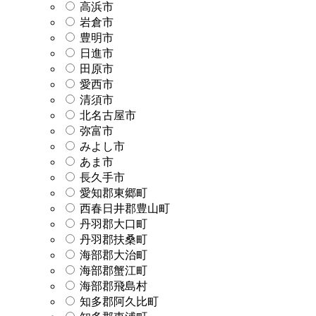
高浜市
岩倉市
豊明市
日進市
田原市
愛西市
清須市
北名古屋市
弥富市
みよし市
あま市
長久手市
愛知郡東郷町
西春日井郡豊山町
丹羽郡大口町
丹羽郡扶桑町
海部郡大治町
海部郡蟹江町
海部郡飛島村
知多郡阿久比町