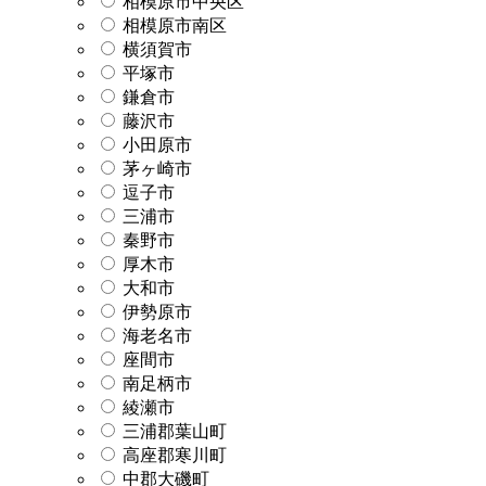
相模原市中央区
相模原市南区
横須賀市
平塚市
鎌倉市
藤沢市
小田原市
茅ヶ崎市
逗子市
三浦市
秦野市
厚木市
大和市
伊勢原市
海老名市
座間市
南足柄市
綾瀬市
三浦郡葉山町
高座郡寒川町
中郡大磯町