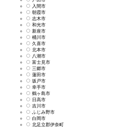
入間市
朝霞市
志木市
和光市
新座市
桶川市
久喜市
北本市
八潮市
富士見市
三郷市
蓮田市
坂戸市
幸手市
鶴ヶ島市
日高市
吉川市
ふじみ野市
白岡市
北足立郡伊奈町