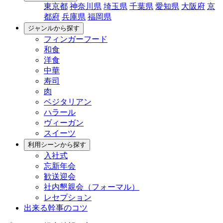
東京都
神奈川県
埼玉県
千葉県
愛知県
大阪府
京
都府
兵庫県
福岡県
ジャンルから探す
フィンガーフード
和食
洋食
中華
寿司
肉
ベジタリアン
ハラール
ヴィーガン
スイーツ
利用シーンから探す
入社式
忘新年会
歓送迎会
社内懇親会（フォーマル）
レセプション
出来る幹事のコツ