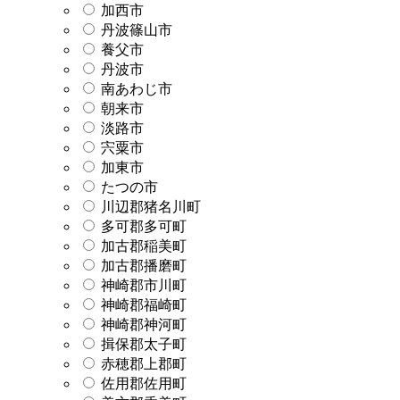
加西市
丹波篠山市
養父市
丹波市
南あわじ市
朝来市
淡路市
宍粟市
加東市
たつの市
川辺郡猪名川町
多可郡多可町
加古郡稲美町
加古郡播磨町
神崎郡市川町
神崎郡福崎町
神崎郡神河町
揖保郡太子町
赤穂郡上郡町
佐用郡佐用町