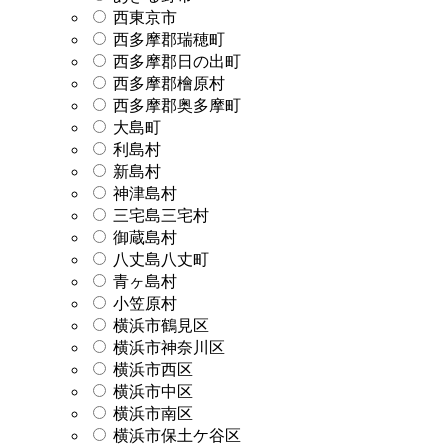
西東京市
西多摩郡瑞穂町
西多摩郡日の出町
西多摩郡檜原村
西多摩郡奥多摩町
大島町
利島村
新島村
神津島村
三宅島三宅村
御蔵島村
八丈島八丈町
青ヶ島村
小笠原村
横浜市鶴見区
横浜市神奈川区
横浜市西区
横浜市中区
横浜市南区
横浜市保土ケ谷区