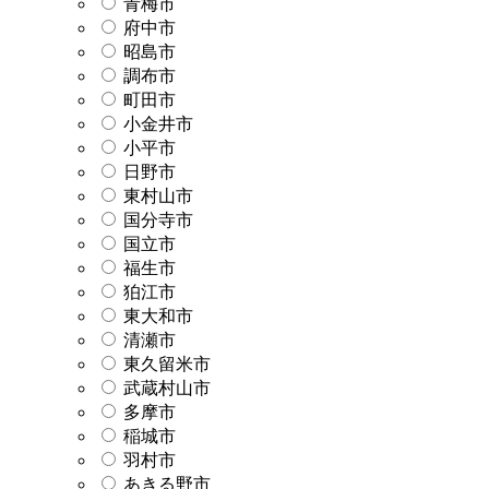
青梅市
府中市
昭島市
調布市
町田市
小金井市
小平市
日野市
東村山市
国分寺市
国立市
福生市
狛江市
東大和市
清瀬市
東久留米市
武蔵村山市
多摩市
稲城市
羽村市
あきる野市