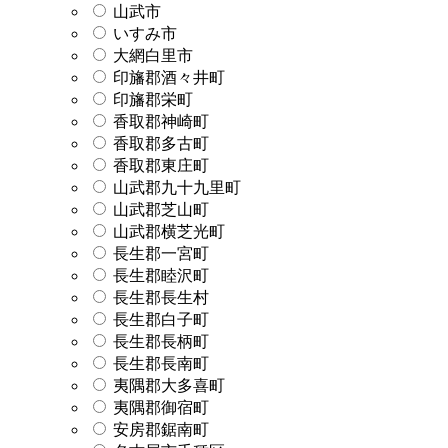
山武市
いすみ市
大網白里市
印旛郡酒々井町
印旛郡栄町
香取郡神崎町
香取郡多古町
香取郡東庄町
山武郡九十九里町
山武郡芝山町
山武郡横芝光町
長生郡一宮町
長生郡睦沢町
長生郡長生村
長生郡白子町
長生郡長柄町
長生郡長南町
夷隅郡大多喜町
夷隅郡御宿町
安房郡鋸南町