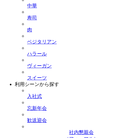
中華
寿司
肉
ベジタリアン
ハラール
ヴィーガン
スイーツ
利用シーンから探す
入社式
忘新年会
歓送迎会
社内懇親会