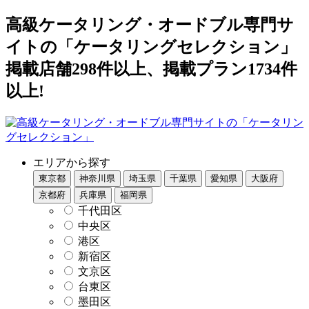
高級ケータリング・オードブル専門サ
イトの「ケータリングセレクション」
掲載店舗298件以上、掲載プラン1734件
以上!
エリアから探す
東京都
神奈川県
埼玉県
千葉県
愛知県
大阪府
京都府
兵庫県
福岡県
千代田区
中央区
港区
新宿区
文京区
台東区
墨田区