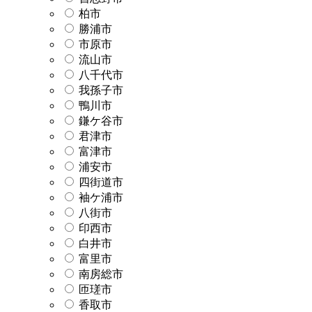
柏市
勝浦市
市原市
流山市
八千代市
我孫子市
鴨川市
鎌ケ谷市
君津市
富津市
浦安市
四街道市
袖ケ浦市
八街市
印西市
白井市
富里市
南房総市
匝瑳市
香取市